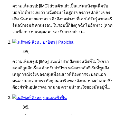
ความเห็นสรุป: [IMG] ส่วนตัวแล้วเป็นแฟนหนังชุดนี้ครับ
บอกไกด์ทางเลยว่า หนังยังมาในสูตรของการหักล้างของ
เดิม นั่นหมายความว่า สิ่งดีงามต่างๆ ที่เคยได้รับรู้จากออริ
จินัลป๋าเจมส์ คาเมรอน ในรอบนี้ก็ยังถูกฉีกไปอีกทาง (คาด
ว่าเพื่อการหาเหตุผลมารองรับบางอย่าง)...
ปาปิชา | Papicha
4
/
5
,
ความเห็นสรุป: [IMG] แนะนำฝากฝั่งของหนังที่ไม่ใช่จาก
ฮอลลีวูดอีกเรื่อง สำหรับปาปิชา หนังจากอัลจีเรียที่พูดถึง
เหตุการณ์จริงของกลุ่มเพื่อนสาวที่ต้องการจะปลดแอก
ตนเองออกจากบรรทัดฐาน จารีตของสังคม ทางศาสนาซึ่ง
ต้องฝ่าฟันอุปสรรคมากมาย ความน่าสนใจของมันอยู่ที่...
ขุนแผนฟ้าฟื้น
3
/
5
,