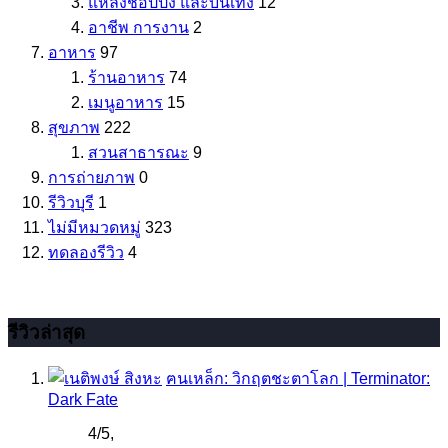
แหล่งช้อปปิ้ง และบันเทิง
12
อาชีพ การงาน
2
อาหาร
97
ร้านอาหาร
74
เมนูอาหาร
15
สุขภาพ
222
สวนสาธารณะ
9
การถ่ายภาพ
0
รีวิวบุรี
1
ไม่มีหมวดหมู่
323
ทดลองรีวิว
4
รีวิวล่าสุด
ฅนเหล็ก: วิกฤตชะตาโลก | Terminator:
Dark Fate
4
/
5
,