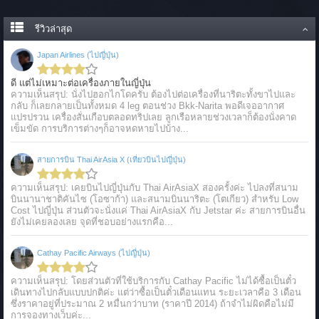
รีวิวล่าสุด
Japan Airlines (ไปญี่ปุ่น)
ดี แต่ไม่เหมาะต่อเครื่องภายในญี่ปุ่น
ความเห็นสรุป: นั่งไปฮอกไกโดครับ ต้องไปต่อเครื่องที่นาริตะทั้งขาไปและ
กลับ ก็เลยกลายเป็นทั้งหมด 4 leg ตอนช่วง Bkk-Narita พอดีเจออากาศ
แปรปรวน เครื่องสั่นเกือบตลอดทริปเลย ลูกเรือหลายช่วงเวลาก็ต้องนั่งคาด
เข็มขัด การบริการต่างๆก็อาจหดหายไปบ้าง...
สายการบิน Thai AirAsia X (เที่ยวบินไปญี่ปุ่น)
ความเห็นสรุป: เคยบินไปญี่ปุ่นกับ Thai AirAsiaX สองครั้งค่ะ ไปลงที่สนาม
บินนานาชาติคันไซ (โอซาก้า) และสนามบินนาริตะ (โตเกียว) สำหรับ Low
Cost ไปญี่ปุ่น ส่วนตัวจะนั่งแค่ Thai AirAsiaX กับ Jetstar ค่ะ สายการบินอื่น
ยังไม่เคยลองเลย จุดที่ชอบอย่างแรกคือ...
Cathay Pacific Airways (ไปญี่ปุ่น)
ความเห็นสรุป: โดยส่วนตัวที่ใช้บริการกับ Cathay Pacific ไม่ได้ซื้อเป็นตั๋ว
เดินทางไปกลับแบบปกติค่ะ แต่ว่าซื้อเป็นตั๋วเดือนแทน ระยะเวลาคือ 3 เดือน
ซึ่งราคาอยู่ที่ประมาณ 2 หมื่นกว่าบาท (ราคาปี 2014) ถ้าจำไม่ผิดคือไม่มี
การจองทางเว็บค่ะ...