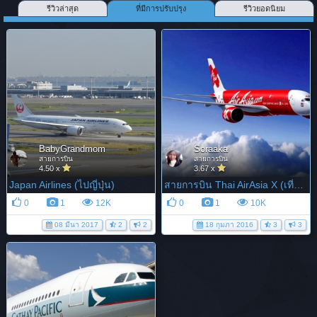
รีวิวล่าสุด
ที่มีการปรับปรุง
รีวิวยอดนิยม
BabyGrandmom
Soraaka
สายการบิน
สายการบิน
4.50 x
3.67 x
Japan Airlines (ไปญี่ปุ่น)
สายการบิน Thai AirAsia X (เที่ยวบินไปญี่ปุ่น)
0
1
12K
0
1
10K
08 มีนา 2017
2
2
18 กุมภา 2016
3
3