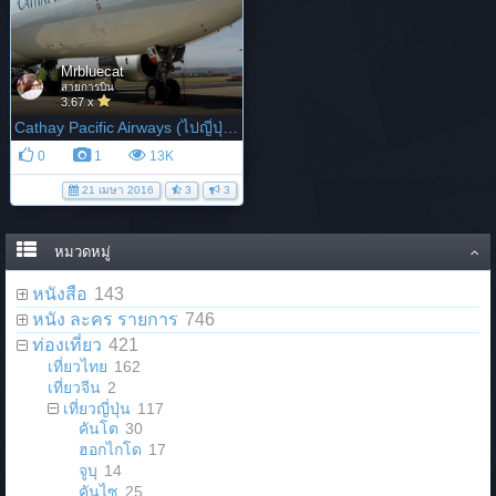
Mrbluecat
สายการบิน
3.67 x
Cathay Pacific Airways (ไปญี่ปุ่น)
0
1
13K
21 เมษา 2016
3
3
หมวดหมู่
หนังสือ
143
หนัง ละคร รายการ
746
ท่องเที่ยว
421
เที่ยวไทย
162
เที่ยวจีน
2
เที่ยวญี่ปุ่น
117
คันโต
30
ฮอกไกโด
17
จูบุ
14
คันไซ
25