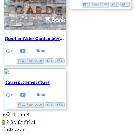
19 สิงหา 2016
1
1
Quartier Water Garden จุดชมวิวหลังคาเมืองกรุง
0
1
9K
20 สิงหา 2016
1
1
วัดบวรนิเวศราชวรวิหาร
0
1
9K
19 สิงหา 2016
1
1
หน้า 1 จาก 3
1
2
3
หน้าถัดไป
กำลังโหลด...