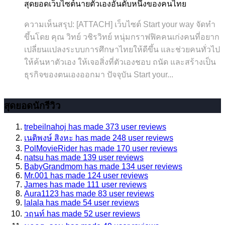
สุดยอดเว็บไซต์นายตัวเองอันดับหนึ่งของคนไทย
ความเห็นสรุป: [ATTACH] เว็บไซต์ Start your way จัดทำ
ขึ้นโดย คุณ วิทย์ วชิรวิทย์ หนุ่มกราฟฟิคคนเก่งคนที่อยาก
เปลี่ยนแปลงระบบการศึกษาไทยให้ดีขึ้น และช่วยคนทั่วไป
ให้ค้นหาตัวเอง ให้เจอสิ่งที่ตัวเองชอบ ถนัด และสร้างเป็น
ธุรกิจของตนเองออกมา ปัจจุบัน Start your...
สุดยอดนักรีวิว
trebeilnahoj has made 373 user reviews
เนติพงษ์ สิงหะ has made 248 user reviews
PolMovieRider has made 170 user reviews
natsu has made 139 user reviews
BabyGrandmom has made 134 user reviews
Mr.001 has made 124 user reviews
James has made 111 user reviews
Aura1123 has made 83 user reviews
lalala has made 54 user reviews
วฤนท์ has made 52 user reviews