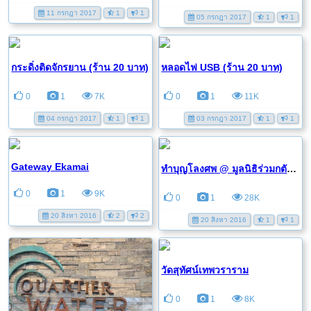
11 กรกฎา 2017
1
1
05 กรกฎา 2017
1
1
กระดิ่งติดจักรยาน (ร้าน 20 บาท)
หลอดไฟ USB (ร้าน 20 บาท)
0
1
7K
0
1
11K
04 กรกฎา 2017
1
1
03 กรกฎา 2017
1
1
Gateway Ekamai
ทำบุญโลงศพ @ มูลนิธิร่วมกตัญญู (หงี่เต็กตึ้ง)
0
1
9K
0
1
28K
20 สิงหา 2016
2
2
20 สิงหา 2016
1
1
วัดสุทัศน์เทพวราราม
0
1
8K