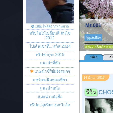
Mr.001
แสดงโพสต์จากทุกหมวด
ผู้ว่าฯรีวิวบุรี
ทริปใบไม้เปลี่ยนสี คันไซ
ผู้ดูแลเมือง
2012
ไปเดินเขาที่่... สวิส 2014
Mr.001 เคลื่อนไหวล่าสุ
ทริปซากุระ 2015
บล็อก
เกี่
แนะนำที่พัก
แนะนำซีรีย์ฝรั่งสนุกๆ
14 มิถุนา 2016
แชร์เทคนิคท่องเที่ยว
แนะนำหนัง
รีวิว
CHOSE
แนะนำหนังสือ
ทริปตะลุยหิมะ ฮอกไกโด