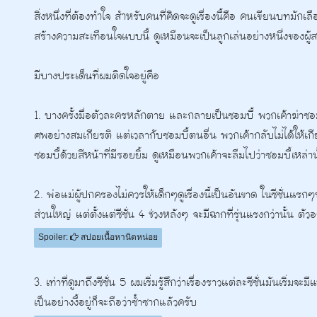
สิ่งหนึ่งที่ต้องทำใจ สำหรับคนที่คิดจะดูเรื่องนี้คือ คนเขียนบทมักเ
สร้างความสะเทือนใจแบบนี้ ดูเหมือนจะเป็นลูกเล่นอย่างหนึ่งของผู้ส
มีบางประเด็นที่ผมติดใจอยู่คือ
1. บางครั้งมื่อตัวละครหลักตาย และกลายเป็นซอมบี้ พวกเค้าฆ่าซอม
ศพอย่างสมเกียรติ แต่เวลากับซอมบี้ตนอื่น พวกเค้ากลับไม่ได้ให้เ
ซอมบี้ด้วยสีหน้าที่มีรอยยิ้ม ดูเหมือนพวกเค้าจะลืมไปว่าซอมบี้เหล
2. พ่อแม่ผู้ปกครองไม่ควรให้เด็กๆดูเรื่องนี้เป็นอันขาด ในซีซั่นแร
ส่วนใหญ่ แต่ตั้งแต่ซีซั่น 4 ช่วงหลังๆ จะมีฉากที่รุ่นแรงกว่านั้น 
Spoiler:
สปอยเนื้อหานิดหน่อย
3. เท่าที่ดูมาถึงซีซั่น 5 ผมเริ่มรู้สึกว่าเรื่องราวแต่ละซีซั่นมันเริ่
เป็นอย่างงี้อยู่ก็จะถือว่าซ้ำซากแล้วครับ