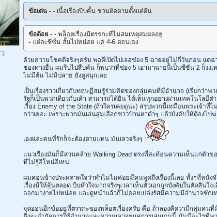
ข้อเด่น
- - เนื้อเรื่องบีบคั้น ชวนติดตามตั้งแต่ต้น
ข้อด้อย
- - พล็อตเรื่องมีตรรกะที่ไม่สมเหตุสมผลอยู่
- แต่ละซีซั่น สั้นไปหน่อย แค่ 4-6 ตอนเอง
ิว
ด้วยความโชคดีจริงๆครับ พอดีเปิดไปเจอช่อง 5 ฉายอยู่ไม่กี่วันก่อน แต่
ช่องทางอื่น ผมรีบไปสืบค้น ก็พบว่าที่ช่อง 5 เอามาฉายนี่เป็นซีซั่น 2 ก็งงเ
ไม่มีต้น ไม่มีปลาย ยังดูสนุกเลย
เป็นเรื่องราวเกี่ยวกับทฤษฏีสมรู้ร่วมคิดของกลุ่มคนที่มีอำนาจ (เรียกว่าพ
รัฐก็เป็นพวกเดียวกับเค้า สามารถได้ยิน ได้เห็นทุกอย่างผ่านเทคโนโลยีต่าง
เรื่อง Enemy of the State (ถ้าใครเคยดูนะ) สรุปพวกนี้เหมือนพระเจ้าที่ไม่
กว่าเยอะ เพราะพวกมันเล่นสุ่มเลือกชาวบ้านตาดำๆ แล้วบังคับให้ต้องไปฆ
เองและคนที่รักก็จะต้องตายแทน มันเลวจริงๆ
แนวเรื่องมันก็มีส่วนคล้าย Walking Dead ตรงที่สะท้อนความเห็นแก่ตัว
ที่ไม่รู้อีโหน่อีเหน่
ผมค่อนข้างประหลาดใจว่าทำไมไม่ค่อยมีคนพูดถึงเรื่องนี้เลย ทั้งๆที่หน
เรื่องมีให้ลุ้นตลอด บีบหัวใจมากจริงๆเวลาเห็นตัวเอกถูกบังคับในตัดสินใ
ออกมาง่ายไปหน่อย และดูหน้าแล้วก็ไม่ค่อยเปล่งรัศมีความมีอำนาจซักเท
จุดอ่อนอีกข้ออยู่ที่ตรรกะของพล็อตเรื่องครับ คือ ถ้าลองคิดว่ามีกลุ่มค
ถึงจะจำกัดการใช้อำนาจและความเลวอยู่แค่การเล่นเกมนี้ มันมีอะไรที