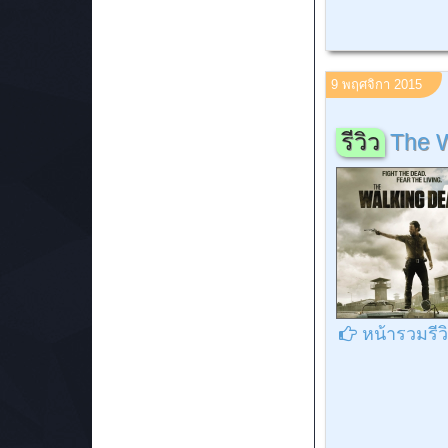
9 พฤศจิกา 2015
รีวิว
The W
หน้ารวมรีว