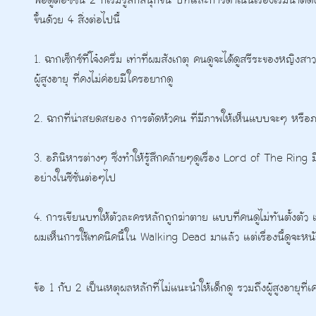
พอดูต่อซีซั่น 2 ก็เริ่มรู้สึกสนุกขึ้น บทและการดำเนินเรื่องเริ่มน่า
ขึ้นด้วย 4 สิ่งต่อไปนี้
1. ฉากเซ็กซ์ที่โจ๋งครึ่ม เท่าที่ผมสังเกตุ คนดูจะได้ดูสรีระของหญิง
ผู้สูงอายุ ที่คงไม่ค่อยมีใครอยากดู
2. ฉากที่น่าสยดสยอง การตัดหัวคน ที่มีภาพให้เห็นแบบจะๆ หรื
3. อภินิหารต่างๆ ซึ่งทำให้รู้สึกคล้ายๆดูเรื่อง Lord of The Ri
อย่างในซีซั่นต่อๆไป
4. การเขียนบทให้ตัวละครหลักถูกฆ่าตาย แบบที่คนดูไม่ทันตั้งตัว เป
ผมเห็นการใช้เทคนิคนี้ใน Walking Dead มาแล้ว แต่เรื่องนี้ดูจะหน
ข้อ 1 กับ 2 เป็นเหตุผลหลักที่ไม่แนะนำให้เด็กดู รวมถึงผู้สูงอายุที่เ