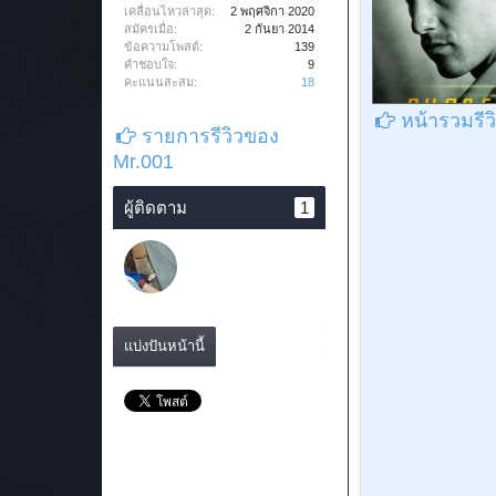
เคลื่อนไหวล่าสุด:
2 พฤศจิกา 2020
สมัครเมื่อ:
2 กันยา 2014
ข้อความโพสต์:
139
คำชอบใจ:
9
คะแนนสะสม:
18
หน้ารวมรีว
รายการรีวิวของ
Mr.001
ผู้ติดตาม
1
แบ่งปันหน้านี้