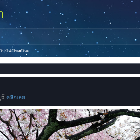
โปรไฟล์โพสต์ใหม่
ุรี
คลิกเลย