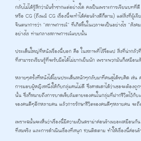
กลับไม่ได้รู้สึกว่ามันซ้ำซากแต่อย่างใด คงเป็นเพราะการเขียนบทที่ดี 
หรือ CG (ถึงแม้ CG เรื่องนี้จะทำได้ค่อนข้างดีก็ตาม) แต่สิ่งที่ผู
จินตนาการว่า "สภาพการณ์" ที่เกิดขึ้นในเวลาจะเป็นอย่างไร "สังคมม
อย่างไร ท่ามกลางสภาพการณ์แบบนั้น
ประเด็นใหญ่ที่หนังเรื่องนี้บอก คือ ในสภาพที่ไร้ขื่อแป สิ่งที่น่ากลัว
ที่สามารถเรียนรู้ที่จะรับมือได้ไม่ยากเย็นนัก เพราะพวกมันก็เหมือน
หลายๆครั้งที่หนังได้โยนประเด็นหนักๆกลับมาที่คนดูได้ขบคิด เช่น คร
การมอบผู้หญิงหนึ่งให้กับกลุ่มคนไม่ดี ซึ่งคาดเดาได้ว่าเธอจะต้องถู
นั้น ซึ่งก็หมายถึงการบาดเจ็บล้มตายของคนในกลุ่มที่ฝากชีวิตไว้กับเค
ของคนดีๆอีกหลายคน แล้วการรักษาชีวิตของคนดีๆหลายคน จะถือเ
เพราะฉนั้นจะเห็นว่าเรื่องนี้มีความเป็นดราม่าค่อนข้างเยอะเหมือน
ที่สมจริง และการดำเนินเรื่องที่สนุก ชวนติดตาม ทำให้เรื่องนี้ค่อน