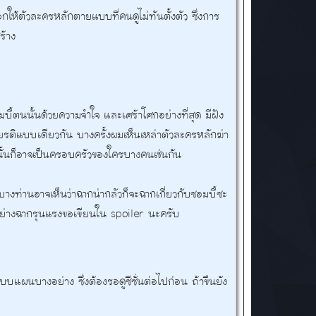
ลือกให้ตัวละครหลักตายแบบที่คนดูไม่ทันตั้งตัว ซึ่งการ
ร้าง
บี้ตนนั้นด้วยความจำใจ และเศร้าโศกอย่างที่สุด มีฝัง
กียรติแบบเดียวกัน บางครั้งผมเห็นเหล่าตัวละครหลักฆ่า
่านั้นก็อาจเป็นครอบครัวของใครบางคนเช่นกัน
กๆบางท่านอาจเห็นว่าฉากน่ากลัวก็จะฉากเกี่ยวกับซอมบี้ซะ
ตัวอย่างฉากรุนแรงขอเขียนใน spoiler นะครับ
มจะมีแบบแผนบางอย่าง ซึ่งต้องรอดูซีซั่นต่อไปก่อน ถ้าขืนยัง