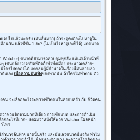
ฉายจบไปแล้วนะครับ (มันสั้นมาก) ถ้าจะดูคงต้องไปหาดูใน
หมือนกัน แล้วซีซั่น 1 ล่ะ? (ไม่เป็นไรหาดูเองก็ได้) แต่ขนาด
วก Watcher) ขนาดที่สามารถควบคุมทุกสิ่ง แม้แต่เจ้าหน้าที่
ๆ เช่นกล้องวงจรปิดที่ติดตั้งทั่วทั้งเมือง ประมาณคล้ายๆ
มีใครไปต่อกรได้ แต่กลุ่มผู้มีอำนาจในเรื่องนี้มันสารเลว
Phaying_CW
่ากันเอง
เพื่อความบันเทิง
ของพวกมัน ถ้าใครไม่ทำตาม ตัว
ของคน จะเลือกอะไรระหว่างชีวิตคนในครอบครัว กับ ชีวิตคน
ังจัดว่าชวนติดตามมากทีเดียว การเขียนบท และการดำเนิน
จเลือกอะไรที่ยากๆ แต่ผมว่าหนังให้พวก Watcher โผล่หน้า
่าไหร่
นที่มีอำนาจล้นฟ้าขนาดนั้นจริง และมันเลวขนาดนั้นจริง ทำไม
่พวกเค้าสามารถทำได้ เพื่อสนองตัณหา และความโรคจิตของ