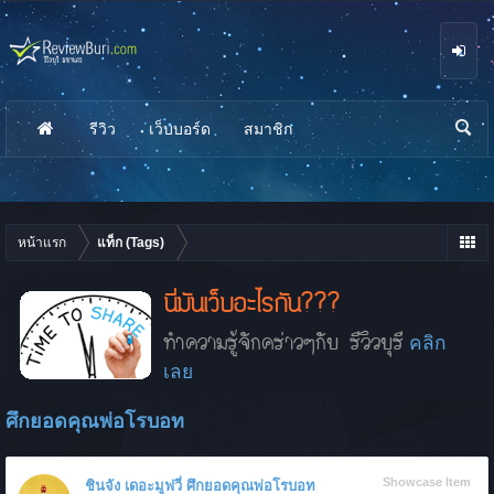
รีวิว
เว็บบอร์ด
สมาชิก
นห
า
หน้าแรก
แท็ก (Tags)
นี่มันเว็บอะไรกัน???
ทำความรู้จักคร่าวๆกับ รีวิวบุรี
คลิก
เลย
ศึกยอดคุณพ่อโรบอท
Showcase Item
ชินจัง เดอะมูฟวี่ ศึกยอดคุณพ่อโรบอท