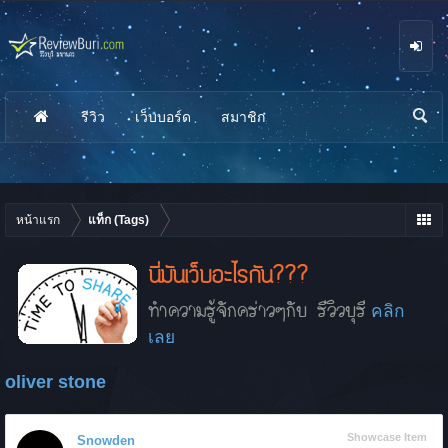
รีวิว
เว็บบอร์ด
สมาชิก
นห
า
หน้าแรก
แท็ก (Tags)
นี่มันเว็บอะไรกัน???
ทำความรู้จักคร่าวๆกับ รีวิวบุรี
คลิก
เลย
oliver stone
Showcase Item
Snowden