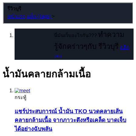
รีวิวบุรี
หน้าแรก
แท็ก (Tags)
>
ทำความ
นี่มันเว็บอะไรกัน???
รู้จักคร่าวๆกับ รีวิวบุรี
คลิก
เลย
น้ำมันคลายกล้ามเนื้อ
กระทู้
แชร์ประสบการณ์
น้ำมัน TKO นวดคลายเส้น
คลายกล้ามเนื้อ จากภาวะตึงหรือเคล็ด บาดเจ็บ
ได้อย่างฉับพลัน