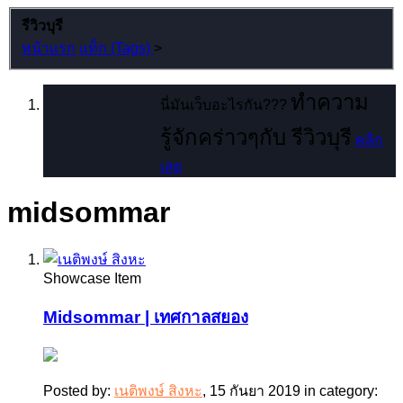
รีวิวบุรี
หน้าแรก
แท็ก (Tags)
>
ทำความ
นี่มันเว็บอะไรกัน???
รู้จักคร่าวๆกับ รีวิวบุรี
คลิก
เลย
midsommar
Showcase Item
Midsommar | เทศกาลสยอง
Posted by:
เนติพงษ์ สิงหะ
,
15 กันยา 2019
in category: