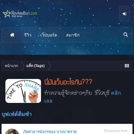
รีวิว
เว็บบอร์ด
สมาชิก
นห
า
หน้าแรก
แท็ก (Tags)
นี่มันเว็บอะไรกัน???
ทำความรู้จักคร่าวๆกับ รีวิวบุรี
คลิก
เลย
บุฟเฟ่ต์ติ่มซำ
Showcase Item
ภัตตาคารมังกรทอง บางนาตราด