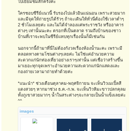
ไปเยี่ยมชมสักครั้งค่ะ
ใครชอบซีรีย์แนวนี้ รับรองไปแล้วอินแน่นอน เพราะสวยมาก
และมีจุดให้ถ่ายรูปได้รัวๆ ถ้าจะเดินให้ทั่วนี่ต้องใช้เวลาต่ำๆ
2 ชั่วโมงเลยค่ะ และไม่ได้จำลองแค่พระราชวัง หรืออาคาร
ต่างๆ เท่านั้นนะคะ ตรอกที่เป็นตลาด รวมถึงบ้านของชาว
บ้านที่เราจะพบในซีรีย์แทบทุกเรื่องนั้นก็มีเช่นกัน
นอกจากนี้ถ้ามาที่นี่ไม่ต้องกังวลเรื่องห้องน้ำนะคะ เพราะมี
ตลอดทางตามโซนต่างๆเลยค่ะ ไม่ใช่แค่อำนวยความ
สะดวกแก่นักท่องเที่ยวอย่างเราๆเท่านั้น แต่เชื่อว่าสร้างขึ้น
มาเยอะทุกจุดเพราะอำนวยความสะดวกแก่นักแสดงและ
กองถ่ายเวลามาถ่ายทำด้วยค่ะ
*แนะนำ* ช่วงเดือนตุลาคม-พฤศจิกายน จะเห็นวิวเมเปิ้ลสี
แดงสวยๆ หากมาช่วง ธ.ค.-ก.พ. จะเห็นวิวหิมะขาวปลกคุลม
ทั้งภูเขาสวยมากๆ น้ำในสระต่างๆจะกลายเป็นน้ำแข็งเลยค่ะ
^^
images