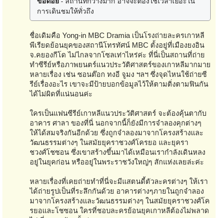
ข้อด้อย
- สถานที่กว้างมาก อาจจะต้องใช้เวลาเยอะใน
การเดินชมให้ทั่วถึง
ชื่อเดิมคือ Yong-in MBC Dramia เป็นโรงถ่ายละครเกาหลี
พีเรียดย้อนยุคของสถานีโทรทัศน์ MBC ตั้งอยู่ที่เมืองยงอิน
จ.คยองกีโด ไม่ไกลจากโซลเท่าไหร่ค่ะ ที่นี่เป็นสถานที่ถ่าย
ทำซีรีย์หรือภาพยนตร์แนวประวัติศาสตร์ของเกาหลีมากมาย
หลายเรื่อง เช่น ซอนต๊อก ทงอี จูมง ฯลฯ ซึ่งจุดไหนใช้ถ่ายซี
รีย์เรื่องอะไร เขาจะมีป้ายบอกข้อมูลไว้ให้ตามติ่งตามฟินกัน
ได้ไม่ผิดที่แน่นอนค่ะ
ใครเป็นแฟนซีรีย์เกาหลีแนวประวัติศาสตร์ จะต้องคุ้นตากับ
อาคาร ศาลา ของที่นี่ นอกจากนี้ก็ยังมีการจำลองคุกต่างๆ
ให้ได้สมจริงกันอีกด้วย ซึ่งถูกจำลองมาจากโครงสร้างและ
วัฒนธรรมต่างๆ ในสมัยยุคราชวงศ์โครยอ และยุครา
ชวงศ์โชซอน ซึ่งเขาสร้างขึ้นมาได้เหมือนเรากำลังเดินหลง
อยู่ในยุคก่อน หรืออยู่ในพระราชวังใหญ่ๆ สักแห่งเลยล่ะค่ะ
หลายเรื่องที่เคยถ่ายทำที่นี่จะมีแสตนดี้ตัวละครต่างๆ ให้เรา
ได้ถ่ายรูปเป็นที่ระลึกกันด้วย อาคารต่างๆภายในถูกจำลอง
มาจากโครงสร้างและวัฒนธรรมต่างๆ ในสมัยยุคราชวงศ์โค
รยอและโชซอน ใครที่ชอบละครย้อนยุคเกาหลีต้องไม่พลาด