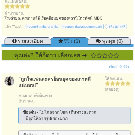
คะแนนเฉลี่ย:
คำบรรยาย:
โรงถ่ายละครเกาหลีพีเรียดย้อนยุคของสถานีโทรทัศน์ MBC
แท็ก (Tags) :
yong-in mbc dramia
yongin daejanggeum park
เที่ยวเกาหลี
รายละเอียด
รีวิว (1)
พูดคุย (0)
คุณล่ะ? ให้กี่ดาว เลือกเลย ➜:
เรียงลำดับรีวิว
ให้คะแนน:
"ถูกใจแฟนละครย้อนยุคของเกาหลี
แน่นอน!"
(สุดยอด)
ช่วงเวลาที่เดินทาง:
ธันวาคม
ข้อเด่น
- ไม่ไกลจากโซล เดินทางสะดวก
- มีจุดให้ถ่ายรูปเยอะมาก