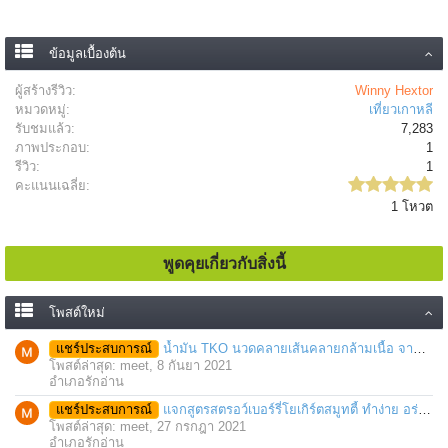
ข้อมูลเบื้องต้น
ผู้สร้างรีวิว:
Winny Hextor
หมวดหมู่:
เที่ยวเกาหลี
รับชมแล้ว:
7,283
ภาพประกอบ:
1
รีวิว:
1
คะแนนเฉลี่ย:
1 โหวต
พูดคุยเกี่ยวกับสิ่งนี้
โพสต์ใหม่
แชร์ประสบการณ์
น้ำมัน TKO นวดคลายเส้นคลายกล้ามเนื้อ จากภาวะตึงหรือเคล็ด บาดเจ็บ ได้อย่างฉับพลัน
โพสต์ล่าสุด: meet,
8 กันยา 2021
อำเภอรักอ่าน
แชร์ประสบการณ์
แจกสูตรสตรอว์เบอร์รี่โยเกิร์ตสมูทตี้ ทำง่าย อร่อย แค่มีเครื่องปั่นน้ำผลไม้
โพสต์ล่าสุด: meet,
27 กรกฎา 2021
อำเภอรักอ่าน