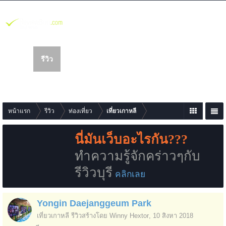
รีวิว
เว็บบอร์ด
สมาชิก
นห
า
รายการเนื้อหาใหม่
หน้าแรก
รีวิว
ท่องเที่ยว
เที่ยวเกาหลี
นี่มันเว็บอะไรกัน???
ทำความรู้จักคร่าวๆกับ
รีวิวบุรี
คลิกเลย
Yongin Daejanggeum Park
เที่ยวเกาหลี
รีวิวสร้างโดย
Winny Hextor
,
10 สิงหา 2018