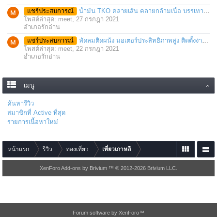
แชร์ประสบการณ์
น้ำมัน TKO คลายเส้น คลายกล้ามเนื้อ บรรเทาอาการบาดเจ็บโดยฉับพลัน
โพสต์ล่าสุด: meet,
27 กรกฎา 2021
อำเภอรักอ่าน
แชร์ประสบการณ์
พัดลมติดผนัง มอเตอร์ประสิทธิภาพสูง ติดตั้งง่าย ประหยัดพื้นที่
โพสต์ล่าสุด: meet,
22 กรกฎา 2021
อำเภอรักอ่าน
เมนู
ค้นหารีวิว
สมาชิกที่ Active ที่สุด
รายการเนื้อหาใหม่
หน้าแรก
รีวิว
ท่องเที่ยว
เที่ยวเกาหลี
XenForo Add-ons by Brivium ™ © 2012-2026 Brivium LLC.
Forum software by XenForo™