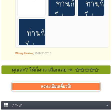
Winny Hextor
,
10 สิงหา 2018
คุณล่ะ? ให้กี่ดาว เลือกเลย ➜:
ลงทะเบียนเดี๋ยวนี้!
ภาพปก