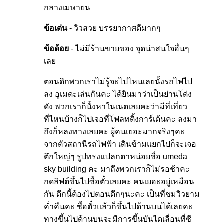
กลางเมษายน
ข้อเด่น
- วิวสวย บรรยากาศดีมากๆ
ข้อด้อย
- ไม่มีร้านขายของ จุดน่าสนใจอื่นๆ
เลย
ตอนดึกพวกเราไม่รู้จะไปไหนเลยนั้งรถไฟไป
ลง อูเมดะเล่นกันคะ ได้ยินมาว่าเป็นย่านโด่ง
ดัง พวกเราก็นั้งหาในเนตเลยคะว่ามีที่เที่ยว
ที่ไหนบ้างก็ไปเจอที่โฟลทติ้งการ์เด้นคะ ลงมา
ถึงก็หลงทางเลยคะ ผู้คนเยอะมากจริงๆคะ
จากตัวสถานีรถไฟฟ้า เดินข้ามแยกไปก็จะเจอ
ตึกใหญ่ๆ รูปทรงแปลกตาหน่อยชื่อ umeda
sky building คะ มาถึงพวกเราก็ไม่รอช้าคะ
กดลิฟต์ขึ้นไปซื้อตั๋วเลยคะ คนเยอะอยู่เหมือน
กัน ตึกนี้ต้องไปตอนดึกๆนะคะ เป็นที่ชมวิวยาม
ค่ำคืนคะ ซื้อตั๋วแล้วก็ขึ้นไปด้านบนได้เลยคะ
ทางขึ้นไปด้านบนจะมีการขึ้นบันไดเลื่อนที่ซี