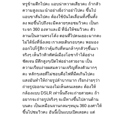
ทรูข้ามตึกไปคะ แอบน่าหวาดเสียวคะ ถ้ากลัว
ความสูงแนะนำอย่างยิ่งว่าอย่าไปคะ ขึ้นไป
แอบขาสั่นไปคะ ต้องใช้บันไดเลื่อนทั้งขึ้นทั้ง
ลง พอขึ้นไปถึงจะมีคลายๆหอชมวิวคะ เป็นก
ระจก 360 องหาและมี ที่นั่งให้ชมวิวคะ ตัว
ลานเป็นลานทรงโค้ง ตอนที่ไปคนเยอะมากคะ
ไม่ได้นั่งที่นั่งเลย เราเลยเดินรอบๆคะ พอมอง
ออกไปก็รู้สึกว่าคุ้มกับที่ทนกล้าๆกลัวๆขึ้นมา
จริงๆ เห็นวิวทิวทัศน์เมืองโอซาก้าได้อย่าง
ชัดเจน มีตึกสูงๆเปิดไฟอย่างสวยงาม เป็น
ความเรียบง่ายผสมความเจริญที่ลงตัวมากๆ
คะ หลักๆเลยที่ไม่ชอบคือไฟที่มืดเกินไปคะ
แสงมันทำให้ถ่ายรูปลำบากมาก เรียกง่ายๆว่า
ถ่ายรูปออกมามองไม่เห็นคนเลยคะ ต้องให้
กล้องแบบ DSLR เท่านั้นถึงจะถ่ายสวยคะ ถ้า
อยากจะถ่ายรูปจริงๆ จะมีทางขึ้นไปลานด้าน
บนคะ เป็นเหมือนจานกลมๆหมุน 360 องศาให้
ขึ้นไปชมวิวคะ อันนี้เป็นแบบเปิดเลยคะ แต่