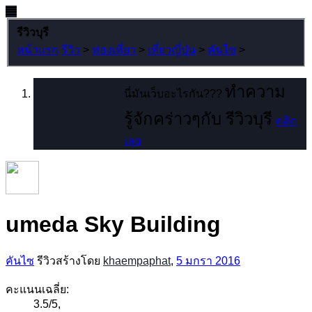
รีวิวบุรี
หน้าแรก
รีวิว
>
ท่องเที่ยว
>
เที่ยวญี่ปุ่น
>
คันไซ
>
ทำความ
นี่มันเว็บอะไรกัน???
รู้จักคร่าวๆกับ รีวิวบุรี
คลิก
เลย
umeda Sky Building
คันไซ
รีวิวสร้างโดย
khaempaphat
,
5 มกรา 2016
คะแนนเฉลี่ย:
3.5
/
5
,