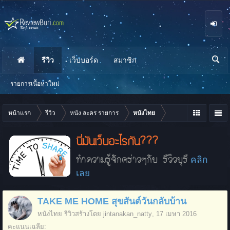
รีวิว
เว็บบอร์ด
สมาชิก
นห
า
รายการเนื้อหาใหม่
หน้าแรก
รีวิว
หนัง ละคร รายการ
หนังไทย
นี่มันเว็บอะไรกัน???
ทำความรู้จักคร่าวๆกับ รีวิวบุรี
คลิก
เลย
TAKE ME HOME สุขสันต์วันกลับบ้าน
หนังไทย
รีวิวสร้างโดย
jintanakan_natty
,
17 เมษา 2016
คะแนนเฉลี่ย: