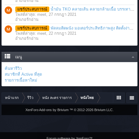
อำเภอรักอ่าน
แชร์ประสบการณ์
น้ำมัน TKO คลายเส้น คลายกล้ามเนื้อ บรรเทาอาการบาดเจ็บโดยฉับพลัน
โพสต์ล่าสุด: meet,
27 กรกฎา 2021
อำเภอรักอ่าน
แชร์ประสบการณ์
พัดลมติดผนัง มอเตอร์ประสิทธิภาพสูง ติดตั้งง่าย ประหยัดพื้นที่
โพสต์ล่าสุด: meet,
22 กรกฎา 2021
อำเภอรักอ่าน
เมนู
ค้นหารีวิว
สมาชิกที่ Active ที่สุด
รายการเนื้อหาใหม่
หน้าแรก
รีวิว
หนัง ละคร รายการ
หนังไทย
XenForo Add-ons by Brivium ™ © 2012-2026 Brivium LLC.
Forum software by XenForo™