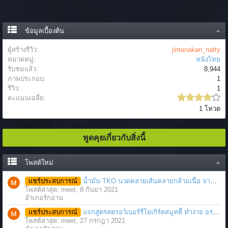
ข้อมูลเบื้องต้น
ผู้สร้างรีวิว:
jintanakan_natty
หมวดหมู่:
หนังไทย
รับชมแล้ว:
8,944
ภาพประกอบ:
1
รีวิว:
1
คะแนนเฉลี่ย:
1 โหวต
พูดคุยเกี่ยวกับสิ่งนี้
โพสต์ใหม่
แชร์ประสบการณ์
น้ำมัน TKO นวดคลายเส้นคลายกล้ามเนื้อ จากภาวะตึงหรือเคล็ด บาดเจ็บ ได้อย่างฉับพลัน
โพสต์ล่าสุด: meet,
8 กันยา 2021
อำเภอรักอ่าน
แชร์ประสบการณ์
แจกสูตรสตรอว์เบอร์รี่โยเกิร์ตสมูทตี้ ทำง่าย อร่อย แค่มีเครื่องปั่นน้ำผลไม้
โพสต์ล่าสุด: meet,
27 กรกฎา 2021