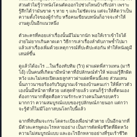
ส่วนตัวไม่รู้ว่าหนังโดนตัดออกไปช่วงไหนบ้างรึเปล่า เพราะ
รู้สึกได้ว่ามันขาด ๆ หาย ๆ และไม่ชัดเจน แต่จะให้คิดว่าเป็น
ความตั้งใจของผู้กำกับ หรือคนเขียนบทนั่นก็อาจจะทำให้
งานดูเป็นอีกแนวหนึ่ง
ตัวละครที่คอยเล่าเรื่องนั้นมีไม่มากนัก พอให้เราเข้าใจได้
ง่ายไม่ยากเกินคาดเดา วิธีการเล่าเรื่องลำดับภาพซ้ำไปมา
แล้วเล่าเรื่องเพิ่มด้วยเหตุการณ์ที่ปะติปะต่อกัน ทำให้หนังดูมี
เสน่ห์ขึ้น
ดูแล้วได้อะไร ...ในเรื่องทับทิม (วิว) ฝาแฝดพี่สาวแทน (มาริ
โอ้) เป็นคนที่เกิดมามีหน้าตาที่อัปลักษณ์ทำให้ พ่อแม่รู้สึกผิด
หวัง และไม่เคยเปิดเผยลูกสาวฝาแฝดพี่คนนี้เลย ส่วนแทน
นั้นภาวนาขอร้องกับวิญญาณเจ้าของบ้านคนเก่า ให้พี่สาวตัว
เองนั้นมีหน้าตาที่สวย แต่สุดท้ายแล้ว แทนก็รู้ว่าสิ่งที่ตนเอง
ต้องการมากที่สุดคือความรักระหว่างคนในครอบครัว
มากกว่า ความสมบูรณ์แบบของรูปลักษณ์ภายนอก แต่กว่า
จะรู้ตัวก็ไม่มีโอกาสบนโลกใบนี้แล้ว
ฉากที่ทับทิมจะกระโดดระเบียงเพื่อฆ่าตัวตาย เป็นอีกฉากที่
มีตัวละครพูดอะไรหลายอย่าง เป็นการตัดพ้อชีวิตที่ผิดหวัง
ความไม่สมบูรณ์แบบ และอะไรอีกหลายอย่างที่รุมเร้าชีวิต