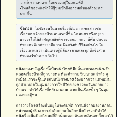
-องค์ประกอบฉากโดยรวมอยู่ในเกณฑ์ดี
-โทนสีของหนังทำให้ผู้ชมเข้าถึงอารมณ์ของตัวละคร
มากขึ้น
ข้อด้อย
- ไม่ชัดเจนในบางเรื่องที่ต้องการจะเล่า เช่น
เรื่องของเจ้าของบ้านคนแรกที่ชื่อ โฉมนภา จริงอยู่ว่า
อาจจะไม่ได้สำคัญแต่สิ่งที่ควรบอกมากกว่านี้คือ ปมของ
ตัวละครดังกล่าวว่ามีความ ผิดหวังกับชีวิตอย่างไร ใน
เรื่องเล่าแค่ว่า เป็นเศรษฐินีล้มละลายและถูกทิ้งซึ่งส่วน
ตัวมองว่ามันบางเกินไป
หนังสยองขวัญเรื่องนี้เป็นหนังไทยที่มีกลิ่นอายของหนังฝรั่ง
พลอตเรื่องบ้านที่ถูกขายต่อ ต้องคำสาป วิญญาณเข้าสิง ดู
เหมือนเราจะคุ้นเคยกับหนังฝรั่งบางเรื่องมากกว่า แต่พอมัน
ถูกถ่ายทอดในมุมมองการใชชีวิตของชาวตะวันออกอย่าง
บ้านเรา ทำให้เรื่องที่หยิบมาเล่นกลายเป็นเรื่องซ้ำ ๆ ในมุม
มองของผู้ชม
การวางโครงเรื่องนั้นอยู่ในระดับที่ดี การันตีจากผลงานก่อน
หน้าของผู้สร้าง การลำดับภาพเป็นอีกหนึ่งตัวช่วยที่ทำให้
หนังเรื่องนี้ดูมีอะไร แต่ก็อีกนั่นแหละมันดูเหมือนถูกกั๊กเอาไว้