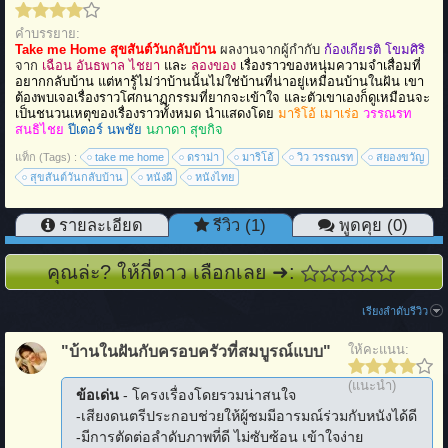
คำบรรยาย:
Take me Home สุขสันต์วันกลับบ้าน
ผลงานจากผู้กำกับ
ก้องเกียรติ โขมศิริ
จาก
เฉือน อันธพาล
ไชยา
และ
ลองของ
เรื่องราวของหนุ่มความจำเสื่อมที่
อยากกลับบ้าน แต่หารู้ไม่ว่าบ้านนั้นไม่ใช่บ้านที่น่าอยู่เหมือนบ้านในฝัน เขา
ต้องพบเจอเรื่องราวโศกนาฏกรรมที่ยากจะเข้าใจ และตัวเขาเองก็ดูเหมือนจะ
เป็นชนวนเหตุของเรื่องราวทั้งหมด นำแสดงโดย
มาริโอ้ เมาเร่อ
วรรณรท
สนธิไชย
ปีเตอร์ นพชัย
นภาดา สุขกิจ
แท็ก (Tags) :
take me home
ดราม่า
มาริโอ้
วิว วรรณรท
สยองขวัญ
สุขสันต์วันกลับบ้าน
หนังผี
หนังไทย
รายละเอียด
รีวิว (1)
พูดคุย (0)
คุณล่ะ? ให้กี่ดาว เลือกเลย ➜:
เรียงลำดับรีวิว
ให้คะแนน:
"บ้านในฝันกับครอบครัวที่สมบูรณ์แบบ"
(แนะนำ)
ข้อเด่น
- โครงเรื่องโดยรวมน่าสนใจ
-เสียงดนตรีประกอบช่วยให้ผู้ชมมีอารมณ์ร่วมกับหนังได้ดี
-มีการตัดต่อลำดับภาพที่ดี ไม่ซับซ้อน เข้าใจง่าย