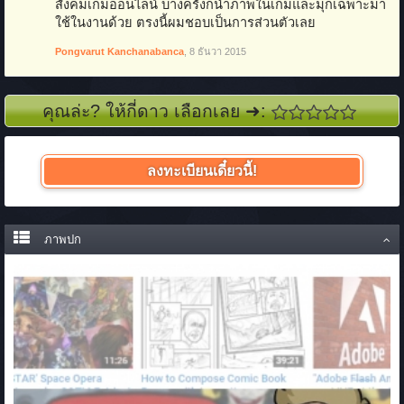
สังคมเกมออนไลน์ บางครั้งก็นำภาพในเกมและมุกเฉพาะมา
ใช้ในงานด้วย ตรงนี้ผมชอบเป็นการส่วนตัวเลย
Pongvarut Kanchanabanca
,
8 ธันวา 2015
คุณล่ะ? ให้กี่ดาว เลือกเลย ➜:
ลงทะเบียนเดี๋ยวนี้!
ภาพปก