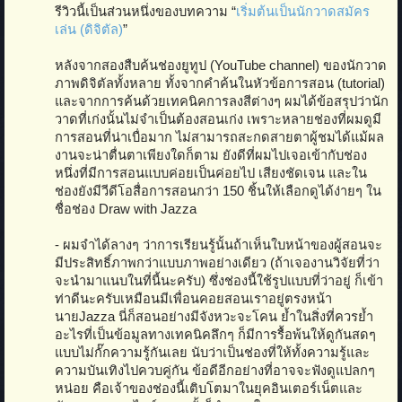
รีวิวนี้เป็นส่วนหนึ่งของบทความ “
เริ่มต้นเป็นนักวาดสมัคร
เล่น (ดิจิตัล)
”
หลังจากสองสืบค้นช่องยูทูป (YouTube channel) ของนักวาด
ภาพดิจิตัลทั้งหลาย ทั้งจากคำค้นในหัวข้อการสอน (tutorial)
และจากการค้นด้วยเทคนิคการลงสีต่างๆ ผมได้ข้อสรุปว่านัก
วาดที่เก่งนั้นไม่จำเป็นต้องสอนเก่ง เพราะหลายช่องที่ผมดูมี
การสอนที่น่าเบื่อมาก ไม่สามารถสะกดสายตาผู้ชมได้แม้ผล
งานจะน่าตื่นตาเพียงใดก็ตาม ยังดีที่ผมไปเจอเข้ากับช่อง
หนึ่งที่มีการสอนแบบค่อยเป็นค่อยไป เสียงชัดเจน และใน
ช่องยังมีวีดีโอสื่อการสอนกว่า 150 ชิ้นให้เลือกดูได้ง่ายๆ ใน
ชื่อช่อง Draw with Jazza
- ผมจำได้ลางๆ ว่าการเรียนรู้นั้นถ้าเห็นใบหน้าของผู้สอนจะ
มีประสิทธิ์ภาพกว่าแบบภาพอย่างเดียว (ถ้าเจองานวิจัยที่ว่า
จะนำมาแนบในที่นี้นะครับ) ซึ่งช่องนี้ใช้รูปแบบที่ว่าอยู่ ก็เข้า
ท่าดีนะครับเหมือนมีเพื่อนคอยสอนเราอยู่ตรงหน้า
นายJazza นี่ก็สอนอย่างมีจังหวะจะโคน ย้ำในสิ่งที่ควรย้ำ
อะไรที่เป็นข้อมูลทางเทคนิคลึกๆ ก็มีการรื้อพ้นให้ดูกันสดๆ
แบบไม่กั๊กความรู้กันเลย นับว่าเป็นช่องที่ให้ทั้งความรู้และ
ความบันเทิงไปควบคู่กัน ข้อดีอีกอย่างที่อาจจะฟังดูแปลกๆ
หน่อย คือเจ้าของช่องนี้เติบโตมาในยุคอินเตอร์เน็ตและ