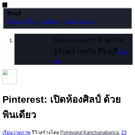
รีวิวบุรี
หน้าแรก
รีวิว
>
การศึกษา
>
เรียนวาดภาพ
>
ทำความ
นี่มันเว็บอะไรกัน???
รู้จักคร่าวๆกับ รีวิวบุรี
คลิก
เลย
Pinterest: เปิดห้องศิลป์ ด้วย
พินเดียว
เรียนวาดภาพ
รีวิวสร้างโดย
Pongvarut Kanchanabanca
,
23