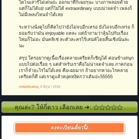
ไดโนเสาร์ไม่เด่นอ่ะ ออกมาทีก็เฉยๆนะ บางภาพลอยด้วย
แต่ก็ไม่ได้แย่ แต่ก็ไม่ได้ extraordinary แบบน่าจดจำ เพลงก็
ไม่มีเพลงไหนจำได้เลย
ระหว่างนั่งดูไปก็คิดไปว่ายังไม่จบอีกเหรอ ยังไม่จบอีกเหรอ ก็
ยอมรับว่ามัน enjoyable แหละ แต่ถ้าถามว่าลุ้นไปกับเรื่อง
ไหมก็ไม่อ่ะ มันคลิเช่ ละตัวละครไร้เสน่ห์โดยสิ้นเชิงนั่นล่ะ
นะ
สรุป ใครอยากดูเนื้อเรื่องคลายเครียดก็เชิญได้ ค่อนข้างสนุก
แบบไปต่อเรื่อย ๆ แต่สำหรับเราคือไม่น่าจดจำเลย ภาคก่อน
เราก็จำอะไรไม่ได้เลย คือเฉยมาก ถ้าอยากหาอะไรคลาย
เครียดก็ดี แต่เราดูแล้วหงุดหงิดกว่าเดิมอ่ะ55555
trebeilnahoj
,
8 มิถุนา 2018
คุณล่ะ? ให้กี่ดาว เลือกเลย ➜:
ลงทะเบียนเดี๋ยวนี้!