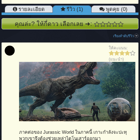
รายละเอียด
รีวิว (1)
พูดคุย (0)
คุณล่ะ? ให้กี่ดาว เลือกเลย ➜:
เรียงลำดับรีวิว
ให้คะแนน:
(แนะนำ)
ภาคต่อของ Jurassic World ในภาคนี้ เกาะกำลังจะปะทุ
พวกเขาจึงต้องช่วยเหล่าไดโนเสาร์ออกมา