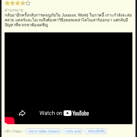
คำบรรยาย:
กลับมาอีกครั้งกลับการผจญภัยใน Jurassic World ในภาคนี้ เกาะกำลังจะล่ม
สลาย แคลร์และโอเวนจึงต้องหาวิธีอพยพเหล่าไดโนเสาร์ออกมา แต่กลับมี
ปัญหาที่พวกเขาต้องเผชิญ
แท็ก (Tags) :
bryce dallas howard
chris pratt
หนังแอ็คชั่น