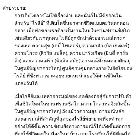
คำบรรยาย:
การเติบโตอาจไม่ใช่เรื่องง่าย และนั่นก็ไม่มีข้อยกเว้น
สำหรับ "ไรลีย์" ที่เติบโตขึ้นมาจากชีวิตแบบตะวันตกตอน
กลาง เมื่อพ่อของเธอต้องเริ่มงานใหม่ในซานฟรานซิสโก
เช่นเดียวกับเราทุกคน ไรลีย์ถูกชักนำด้วยอารมณ์ต่าง ๆ
ของเธอ ความสุข (เอมี่ โพเลอร์), ความกลัว (บิล เฮเดอร์),
ความโกรธ (ลิววิส แบล็ค), ความน่ารังเกียจ (มินดี้ คาร์ล
ลิ่ง) และความเศร้า (ฟิลลิส สมิธ) อารมณ์ทั้งหมดอาศัยอยู่
ในศูนย์บัญชาการใหญ่ ศูนย์ควบคุมกลางภายในจิตใจของ
ไรลีย์ ที่ซึ่งพวกเขาคอยช่วยแนะนำเธอให้ผ่านชีวิตใน
แต่ละวันได้
เมื่อไรลีย์และเหล่าอารมณ์ของเธอต้องต่อสู้กับการปรับตัว
เพื่อชีวิตใหม่ในซานฟรานซิสโก ความโกลาหลจึงเกิดขึ้น
ในศูนย์บัญชาการใหญ่ ถึงแม้ว่าความสุข อารมณ์หลัก
และอารมณ์ที่สำคัญที่สุดของไรลีย์พยายามที่จะทำทุก
อย่างให้ดีขึ้น ความขัดแย้งทางอารมณ์ก็ได้เกิดขึ้นต่อการ
ที่จะใช้ชีวิตอยู่ในเมืองใหม่ บ้าน และโรงเรียนให้ดีที่สุดได้