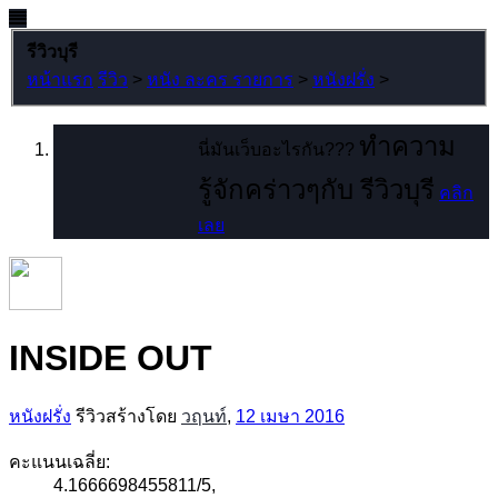
รีวิวบุรี
หน้าแรก
รีวิว
>
หนัง ละคร รายการ
>
หนังฝรั่ง
>
ทำความ
นี่มันเว็บอะไรกัน???
รู้จักคร่าวๆกับ รีวิวบุรี
คลิก
เลย
INSIDE OUT
หนังฝรั่ง
รีวิวสร้างโดย
วฤนท์
,
12 เมษา 2016
คะแนนเฉลี่ย:
4.1666698455811
/
5
,