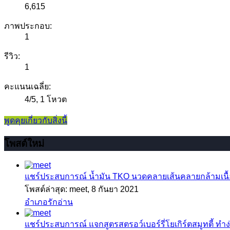
6,615
ภาพประกอบ:
1
รีวิว:
1
คะแนนเฉลี่ย:
4
/
5
,
1 โหวต
พูดคุยเกี่ยวกับสิ่งนี้
โพสต์ใหม่
แชร์ประสบการณ์
น้ำมัน TKO นวดคลายเส้นคลายกล้ามเนื้อ
โพสต์ล่าสุด: meet,
8 กันยา 2021
อำเภอรักอ่าน
แชร์ประสบการณ์
แจกสูตรสตรอว์เบอร์รี่โยเกิร์ตสมูทตี้ ทำง่