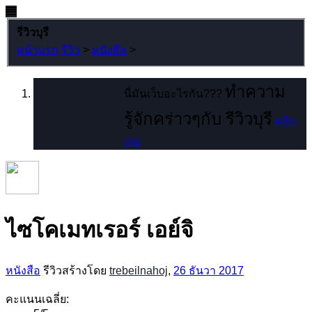
รีวิวบุรี
หน้าแรก
รีวิว
>
หนังสือ
>
ทำความ
นี่มันเว็บอะไรกัน???
รู้จักคร่าวๆกับ รีวิวบุรี
คลิก
เลย
ไซโคเมทเรอร์ เอย์จิ
หนังสือ
รีวิวสร้างโดย
trebeilnahoj
,
26 ธันวา 2017
คะแนนเฉลี่ย: