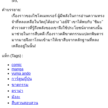
5
/
5
,
คำบรรยาย:
เรื่องราวของไซโคเมทเรอร์ ผู้มีพลังในการอ่านความทรง
จำที่หลงเหลือในวัตถุได้อย่าง "เอย์จิ" เขาได้พบกับ "ชิมะ"
ตำรวจสาวที่รู้ถึงพลังของเขาจึงใช้ประโยชน์จากตรงนั้น
มาช่วยในการสืบคดี เรื่องราวคดีฆาตกรรมแปลกพิษดาร
มากมายจึงถาโถมเข้ามาให้เขาสืบจากหลักฐานที่หลง
เหลืออยู่ในนั้น!
แท็ก (Tags) :
comic
manga
yuma ando
การ์ตูนญี่ปุ่น
ฆาตกรรม
ดราม่า
มังงะ
สืบสวนสอบสวน