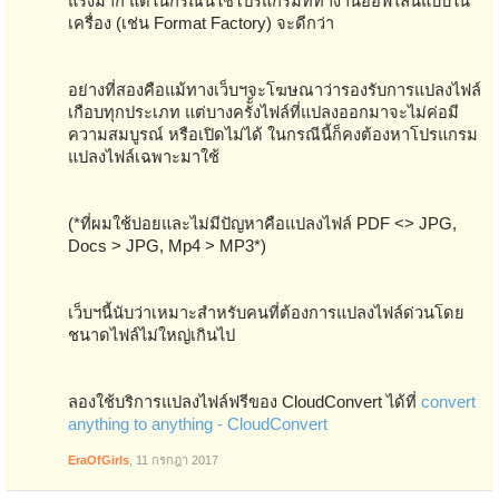
แรงมาก แต่ในกรณีนี้ใช้โปรแกรมที่ทำงานออฟไลน์แบบใน
เครื่อง (เช่น Format Factory) จะดีกว่า
อย่างที่สองคือแม้ทางเว็บฯจะโฆษณาว่ารองรับการแปลงไฟล์
เกือบทุกประเภท แต่บางครัั้งไฟล์ที่แปลงออกมาจะไม่ค่อมี
ความสมบูรณ์ หรือเปิดไม่ได้ ในกรณีนี้ก็คงต้องหาโปรแกรม
แปลงไฟล์เฉพาะมาใช้
(*ที่ผมใช้บ่อยและไม่มีปัญหาคือแปลงไฟล์ PDF <> JPG,
Docs > JPG, Mp4 > MP3*)
เว็บฯนี้นับว่าเหมาะสำหรับคนที่ต้องการแปลงไฟล์ด่วนโดย
ชนาดไฟล์ไม่ใหญ่เกินไป
ลองใช้บริการแปลงไฟล์ฟรีของ CloudConvert ได้ที่
convert
anything to anything - CloudConvert
EraOfGirls
,
11 กรกฎา 2017