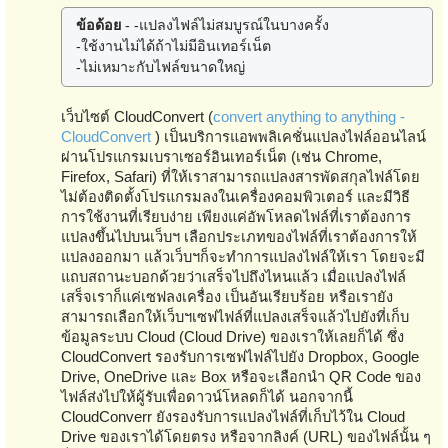
ข้อด้อย
- -แปลงไฟล์ไม่สมบูรณ์ในบางครั้ง
-ใช้งานไม่ได้ถ้าไม่มีอินเทอร์เน็ต
-ไม่เหมาะกับไฟล์ขนาดใหญ่
เว็บไซต์ CloudConvert (
convert anything to anything -
CloudConvert
) เป็นบริการแอพพลิเคชั่นแปลงไฟล์ออนไลน์
ผ่านโปรแกรมเบราเซอร์อินเทอร์เน็ต (เช่น Chrome,
Firefox, Safari) ที่ให้เราสามารถแปลงสารพัดสกุลไฟล์โดย
ไม่ต้องติดตั้งโปรแกรมลงในเครื่องคอมพิวเตอร์ และมีวิธี
การใช้งานที่เรียบง่าย เพียงแค่อัพโหลดไฟล์ที่เราต้องการ
แปลงขึ้นไปบนเว็บฯ เลือกประเภทของไฟล์ที่เราต้องการให้
แปลงออกมา แล้วเว็บฯก็จะทำการแปลงไฟล์ให้เรา โดยจะมี
แถบสถานะบอกด้วยว่าเสร็จไปถึงไหนแล้ว เมื่อแปลงไฟล์
เสร็จเราก็แค่เซฟลงเครื่อง เป็นอันเรียบร้อย หรือเรายัง
สามารถเลือกให้เว็บฯเซฟไฟล์ที่แปลงเสร็จแล้วไปยังที่เก็บ
ข้อมูลระบบ Cloud (Cloud Drive) ของเราให้เลยก็ได้ ซึ่ง
CloudConvert รองรับการเซฟไฟล์ไปยัง Dropbox, Google
Drive, OneDrive และ Box หรือจะเลือกนำ QR Code ของ
ไฟล์ส่งไปให้ผู้รับเพื่อดาวน์โหลดก็ได้ นอกจากนี้
CloudConverr ยังรองรับการแปลงไฟล์ที่เก็บไว้ใน Cloud
Drive ของเราได้โดยตรง หรือจากลิงค์ (URL) ของไฟล์นั้น ๆ