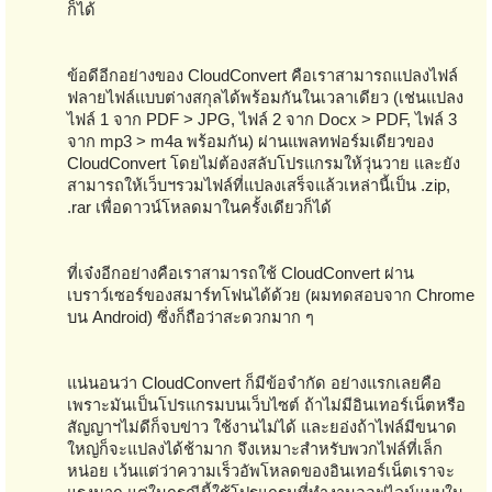
ก็ได้
ข้อดีอีกอย่างของ CloudConvert คือเราสามารถแปลงไฟล์
ฟลายไฟล์แบบต่างสกุลได้พร้อมกันในเวลาเดียว (เช่นแปลง
ไฟล์ 1 จาก PDF > JPG, ไฟล์ 2 จาก Docx > PDF, ไฟล์ 3
จาก mp3 > m4a พร้อมกัน) ผ่านแพลทฟอร์มเดียวของ
CloudConvert โดยไม่ต้องสลับโปรแกรมให้วุ่นวาย และยัง
สามารถให้เว็บฯรวมไฟล์ที่แปลงเสร็จแล้วเหล่านี้เป็น .zip,
.rar เพื่อดาวน์โหลดมาในครั้งเดียวก็ได้
ที่เจ๋งอีกอย่างคือเราสามารถใช้ CloudConvert ผ่าน
เบราว์เซอร์ของสมาร์ทโฟนได้ด้วย (ผมทดสอบจาก Chrome
บน Android) ซึ่งก็ถือว่าสะดวกมาก ๆ
แน่นอนว่า CloudConvert ก็มีข้อจำกัด อย่างแรกเลยคือ
เพราะมันเป็นโปรแกรมบนเว็บไซต์ ถ้าไม่มีอินเทอร์เน็ตหรือ
สัญญาฯไม่ดีก็จบข่าว ใช้งานไม่ได้ และยอ่งถ้าไฟล์มีขนาด
ใหญ่ก็จะแปลงได้ช้ามาก จึงเหมาะสำหรับพวกไฟล์ที่เล็ก
หน่อย เว้นแต่ว่าความเร็วอัพโหลดของอินเทอร์เน็ตเราจะ