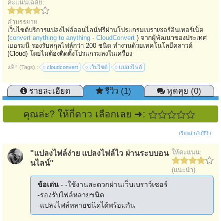
คะแนนเฉลี่ย:
คำบรรยาย:
เว็บไซต์บริการแปลงไฟล์ออนไลน์ฟรีผ่านโปรแกรมเบราเซอร์อินเทอร์เน็ต
(
convert anything to anything - CloudConvert
) จากผู้พัฒนาของประเทศ
เยอรมนี รองรับสกุลไฟล์กว่า 200 ชนิด ทำงานด้วยเทคโนโลยีคลาวด์
(Cloud) โดยไม่ต้องติดตั้งโปรแกรมลงในเครื่อง
แท็ก (Tags) :
cloudconvert
เว็บไซต์
แปลงไฟล์
รายละเอียด
รีวิว (1)
พูดคุย (0)
คุณล่ะ? ให้กี่ดาว เลือกเลย ➜:
เรียงลำดับรีวิว
ให้คะแนน:
"แปลงไฟล์ง่าย แปลงไฟล์ไว ผ่านระบบอน
นไลน์"
(แนะนำ)
ข้อเด่น
- -ใช้งานสะดวกผ่านเว็บเบราว์เซอร์
-รองรับไฟล์หลายชนิด
-แปลงไฟล์หลายชนิดได้พร้อมกัน