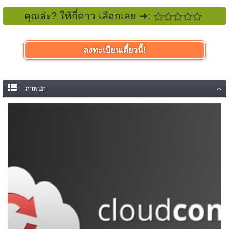
คุณล่ะ? ให้กี่ดาว เลือกเลย ➜:
ลงทะเบียนเดี๋ยวนี้!
ภาพปก