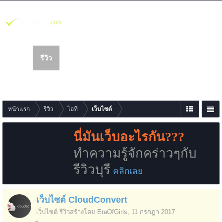
รีวิว
เว็บบอร์ด
สมาชิก
นห
า
รายการเนื้อหาใหม่
หน้าแรก
รีวิว
ไอที
เว็บไซต์
นี่มันเว็บอะไรกัน???
ทำความรู้จักคร่าวๆกับ
รีวิวบุรี
คลิกเลย
เว็บไซต์ CloudConvert
เว็บไซต์
รีวิวสร้างโดย
EraOfGirls
,
11 กรกฎา 2017