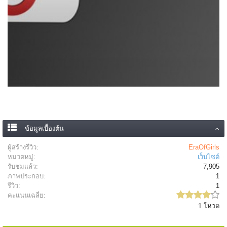
ข้อมูลเบื้องต้น
ผู้สร้างรีวิว:
EraOfGirls
หมวดหมู่:
เว็บไซต์
รับชมแล้ว:
7,905
ภาพประกอบ:
1
รีวิว:
1
คะแนนเฉลี่ย:
1 โหวต