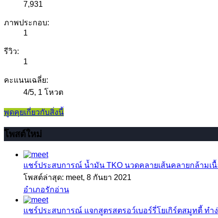
7,931
ภาพประกอบ:
1
รีวิว:
1
คะแนนเฉลี่ย:
4
/
5
,
1 โหวต
พูดคุยเกี่ยวกับสิ่งนี้
โพสต์ใหม่
แชร์ประสบการณ์
น้ำมัน TKO นวดคลายเส้นคลายกล้ามเนื้อ
โพสต์ล่าสุด: meet,
8 กันยา 2021
อำเภอรักอ่าน
แชร์ประสบการณ์
แจกสูตรสตรอว์เบอร์รี่โยเกิร์ตสมูทตี้ ทำง่