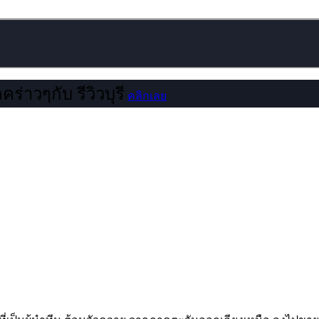
คร่าวๆกับ รีวิวบุรี
คลิกเลย