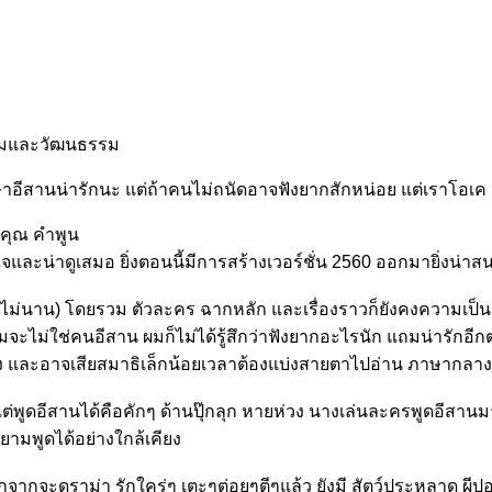
รมและวัฒนธรรม
อีสานน่ารักนะ แต่ถ้าคนไม่ถนัดอาจฟังยากสักหน่อย แต่เราโอเค
คุณ คำพูน
จและน่าดูเสมอ ยิ่งตอนนี้มีการสร้างเวอร์ชั่น 2560 ออกมายิ่งน่า
่นาน) โดยรวม ตัวละคร ฉากหลัก และเรื่องราวก็ยังคงความเป็น
จะไม่ใช่คนอีสาน ผมก็ไม่ได้รู้สึกว่าฟังยากอะไรนัก แถมน่ารักอี
ึง และอาจเสียสมาธิเล็กน้อยเวลาต้องแบ่งสายตาไปอ่าน ภาษากลางท่ข
ยแต่พูดอีสานได้คือคักๆ ด้านปุ๊กลุก หายห่วง นางเล่นละครพูดอีส
ามพูดได้อย่างใกล้เคียง
กจากจะดราม่า รักใคร่ๆ เตะๆต่อยๆตีๆแล้ว ยังมี สัตว์ประหลาด ผีปอบ 