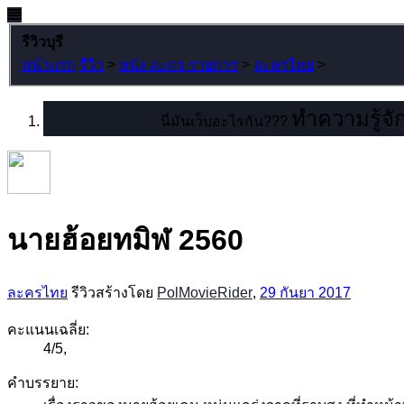
รีวิวบุรี
หน้าแรก
รีวิว
>
หนัง ละคร รายการ
>
ละครไทย
>
ทำความรู้จัก
นี่มันเว็บอะไรกัน???
นายฮ้อยทมิฬ 2560
ละครไทย
รีวิวสร้างโดย
PolMovieRider
,
29 กันยา 2017
คะแนนเฉลี่ย:
4
/
5
,
คำบรรยาย: