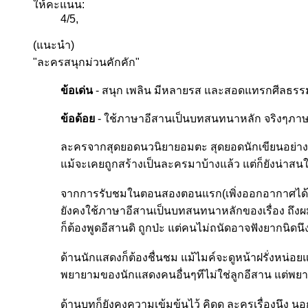
ให้คะแนน:
4
/
5
,
(แนะนำ)
"ละครสนุกม่วนคักคัก"
ข้อเด่น
- สนุก เพลิน มีหลายรส และสอดแทรกศีลธร
ข้อด้อย
- ใช้ภาษาอีสานเป็นบทสนทนาหลัก จริงๆภาษา
ละครจากสุดยอดนวนิยายอมตะ สุดยอดนักเขียนอย่าง
แม้จะเคยถูกสร้างเป็นละครมาบ้างแล้ว แต่ก็ยังน่าสนใ
จากการรับชมในตอนสองตอนแรก(เพิ่งออกอากาศได้ไม
ยังคงใช้ภาษาอีสานเป็นบทสนทนาหลักของเรื่อง ถึงผม
ก็ต้องพูดอีสานดิ ถูกป่ะ แต่คนไม่ถนัดอาจฟังยากนิดน
ด้านนักแสดงก็ต้องชื่นชม แม้ไมค์จะดูหน้าฝรั่งหน่อ
พยายามของนักแสดงคนอื่นๆทีไม่ใช่ลูกอีสาน แต่พยาย
ด้านบทก็ยังคงความเข้มข้นไว้ คิดดู ละครเรื่องนึง นอ