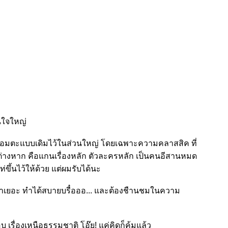
สนใจใหญ่
อมตะแบบเดิมไว้ในส่วนใหญ่ โดยเฉพาะความคลาสสิค ที่
กต่างหาก คือแกนเรื่องหลัก ตัวละครหลัก เป็นคนอีสานหมด
ึ้นไว้ให้ด้วย แต่ผมรับได้นะ
านมาเยอะ ทำได้สบายบรื๋อออ... และต้องชืานชมในความ
เรื่องเหนือธรรมชาติ โอ๊ย! แค่คิดก็คุ้มแล้ว