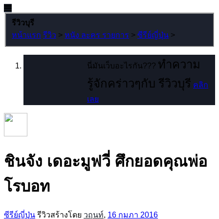
รีวิวบุรี
หน้าแรก
รีวิว
>
หนัง ละคร รายการ
>
ซีรีย์ญี่ปุ่น
>
ทำความ
นี่มันเว็บอะไรกัน???
รู้จักคร่าวๆกับ รีวิวบุรี
คลิก
เลย
ชินจัง เดอะมูฟวี่ ศึกยอดคุณพ่อ
โรบอท
ซีรีย์ญี่ปุ่น
รีวิวสร้างโดย
วฤนท์
,
16 กุมภา 2016