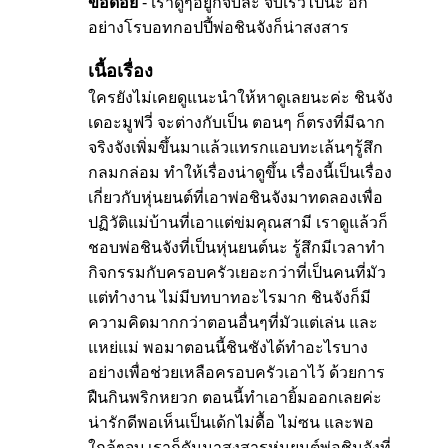
ข้อด้อย
- เราดูๆอยู่ก็จบละ จบเร็วไปนะ อีก
อย่างโรบอทกอปปี้พ่อชินจังก็น่าสงสาร
เนื้อเรื่อง
ใครยังไม่เคยดูแนะนำให้หาดูเลยนะค่ะ ชินจัง
เดอะมูฟวี่ จะต่างกับเป็น ตอนๆ ก็ตรงที่มีฉาก
จริงจังเพิ่มขึ้นมาแล้วแทรกแอบทะเล้นๆรู้สึก
กลมกล่อม ทำให้เรื่องน่าดูขึ้น เรื่องนี้เป็นเรื่อง
เกี่ยวกับหุ่นยนต์ที่เอาพ่อชินจังมาทดลองเพื่อ
ปฏิวัติแม่บ้านที่เอาแต่ข่มคุณสามี เราดูแล้วก็
ชอบพ่อชินจังที่เป็นหุ่นยนต์นะ รู้สึกมีเวลาทำ
กิจกรรมกับครอบครัวเยอะกว่าที่เป็นคนที่มัว
แต่ทำงาน ไม่มีบทบาทอะไรมาก ชินจังก็มี
ความคิดมากกว่าตอนอื่นๆที่มัวแต่เล่น และ
แหย่แม่ พอมาตอนนี้ชินชังได้ทำอะไรบาง
อย่างเพื่อช่วยเหลือครอบครัวเอาไว้ ด้วยการ
ฝืนกินพริกหยวก ตอนนี้ทำเอายิ้มออกเลยค่ะ
น่ารักดีพอเห็นเป็นเด้กไม่ดื้อ ไม่ซน และพอ
ใกล้ๆจบ เราก็ดันมาสงสารหุ่นยนต์พ่อชินจังที่