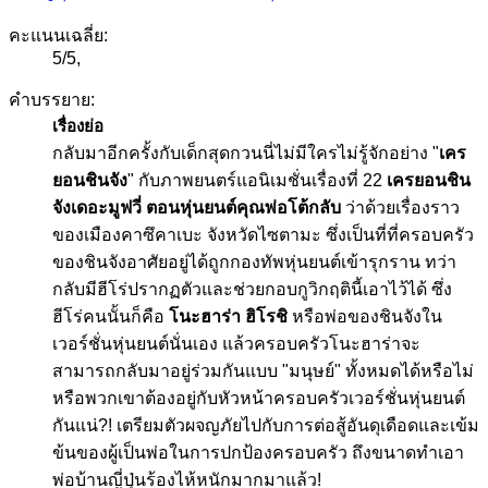
คะแนนเฉลี่ย:
5
/
5
,
คำบรรยาย:
เรื่องย่อ
กลับมาอีกครั้งกับเด็กสุดกวนนี่ไม่มีใครไม่รู้จักอย่าง "
เคร
ยอนชินจัง
" กับภาพยนตร์แอนิเมชั่นเรื่องที่ 22
เครยอนชิน
จังเดอะมูฟวี่ ตอนหุ่นยนต์คุณพ่อโต้กลับ
ว่าด้วยเรื่องราว
ของเมืองคาซึคาเบะ จังหวัดไซตามะ ซึ่งเป็นที่ที่ครอบครัว
ของชินจังอาศัยอยู่ได้ถูกกองทัพหุ่นยนต์เข้ารุกราน ทว่า
กลับมีฮีโร่ปรากฏตัวและช่วยกอบกูวิกฤตินี้เอาไว้ได้ ซึ่ง
ฮีโร่คนนั้นก็คือ
โนะฮาร่า ฮิโรชิ
หรือพ่อของชินจังใน
เวอร์ชั่นหุ่นยนต์นั่นเอง แล้วครอบครัวโนะฮาร่าจะ
สามารถกลับมาอยู่ร่วมกันแบบ "มนุษย์" ทั้งหมดได้หรือไม่
หรือพวกเขาต้องอยู่กับหัวหน้าครอบครัวเวอร์ชั่นหุ่นยนต์
กันแน่?! เตรียมตัวผจญภัยไปกับการต่อสู้อันดุเดือดและเข้ม
ข้นของผู้เป็นพ่อในการปกป้องครอบครัว ถึงขนาดทำเอา
พ่อบ้านญี่ปุ่นร้องไห้หนักมากมาแล้ว!