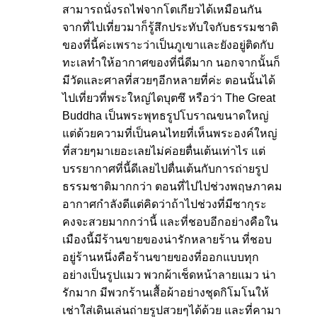
สามารถนั่งรถไฟจากโตเกียวได้เหมือนกัน
จากที่ไปเที่ยวมาก็รู้สึกประทับใจกับธรรมชาติ
ของที่นี้ค่ะเพราะว่าเป็นภูเขาและยังอยู่ติดกับ
ทะเลทำให้อากาศของที่นี่ดีมาก นอกจากนั้นก็
มีวัดและศาลที่สวยๆอีกหลายที่ค่ะ ตอนนั้นได้
ไปเที่ยวที่พระใหญ่ไดบุตซึ หรือว่า The Great
Buddha เป็นพระพุทธรูปโบราณขนาดใหญ่
แต่ด้วยความที่เป็นคนไทยที่เห็นพระองค์ใหญ่
ที่สวยๆมาเยอะเลยไม่ค่อยตื่นเต้นเท่าไร แต่
บรรยากาศที่นี้ดีเลยไปตื่นเต้นกับการถ่ายรูป
ธรรมชาติมากกว่า ตอนที่ไปไปช่วงพฤษภาคม
อากาศกำลังดีแต่คิดว่าถ้าไปช่วงที่มีซากุระ
คงจะสวยมากกว่านี้ และที่ชอบอีกอย่างคือใน
เมืองนี้มีร้านขายของน่ารักหลายร้าน ที่ชอบ
อยู่ร้านหนึ่งคือร้านขายของที่ออกแบบทุก
อย่างเป็นรูปแมว พวกผ้าเช็ดหน้าลายแมว น่า
รักมาก มีพวกร้านเสื้อผ้าอย่างชุดกิโมโนให้
เช่าใส่เดินเล่นถ่ายรูปสวยๆได้ด้วย และที่คามา