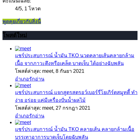
คะแนนเฉลี่ย:
4
/
5
,
1 โหวต
พูดคุยเกี่ยวกับสิ่งนี้
โพสต์ใหม่
แชร์ประสบการณ์
น้ำมัน TKO นวดคลายเส้นคลายกล้าม
เนื้อ จากภาวะตึงหรือเคล็ด บาดเจ็บ ได้อย่างฉับพลัน
โพสต์ล่าสุด: meet,
8 กันยา 2021
อำเภอรักอ่าน
แชร์ประสบการณ์
แจกสูตรสตรอว์เบอร์รี่โยเกิร์ตสมูทตี้ ทำ
ง่าย อร่อย แค่มีเครื่องปั่นน้ำผลไม้
โพสต์ล่าสุด: meet,
27 กรกฎา 2021
อำเภอรักอ่าน
แชร์ประสบการณ์
น้ำมัน TKO คลายเส้น คลายกล้ามเนื้อ
บรรเทาอาการบาดเจ็บโดยฉับพลัน