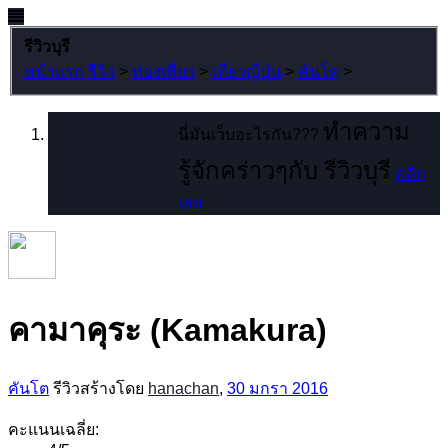
รีวิวบุรี
หน้าแรก
รีวิว
>
ท่องเที่ยว
>
เที่ยวญี่ปุ่น
>
คันโต
>
ทำความ
นี่มันเว็บอะไรกัน???
รู้จักคร่าวๆกับ รีวิวบุรี
คลิก
เลย
คามาคุระ (Kamakura)
คันโต
รีวิวสร้างโดย
hanachan
,
30 มกรา 2016
คะแนนเฉลี่ย: