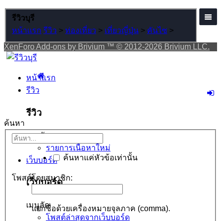
รีวิวบุรี
หน้าแรก
รีวิว
>
ท่องเที่ยว
>
เที่ยวญี่ปุ่น
>
คันไซ
>
XenForo Add-ons by Brivium ™ © 2012-2026 Brivium LLC.
หน้าแรก
รีวิว
รีวิว
ค้นหา
เมนูลัด
รายการเนื้อหาใหม่
ค้นหาแค่หัวข้อเท่านั้น
เว็บบอร์ด
โพสต์โดยสมาชิก:
เว็บบอร์ด
เมนูลัด
แยกชื่อด้วยเครื่องหมายจุลภาค (comma).
โพสต์ล่าสุดจากเว็บบอร์ด