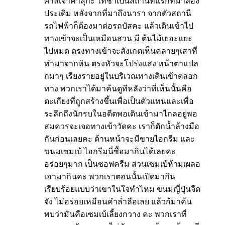
ศาลเจ้าคาสุกะ ไทชาเป็นสถานที่แรกที่มาลอง
ประเดิม หลังจากที่มาถึงนารา จากตัวสถานี
รถไฟฟ้าก็ต้องมาต่อรถบัสคะ แล้วเดินเข้าไป
ทางเข้าจะเป็นเหมือนสวน มี ต้นไม้เยอะแยะ
ไปหมด ตรงทางเข้าจะสังเกตเห็นคลายๆเสาที่
ทำมาจากหิน ตรงหัวจะโปร่งแสง หน้าตาแปล
กมาๆ เรียงรายอยู่ในบริเวณทางเดินเข้าตลอก
ทาง พวกเราได้มาค้นดูทีหลังว่าที่เห็นนั้นคือ
ตะเกียงที่ถูกสร้างขึ้นเพื่อเป็นตัวแทนและเพื่อ
ระลึกถึงนักรบในอดีตพอเดินเข้ามาไกลอยู่พอ
สมควรจะเจอทางเข้าวัดคะ เราก็ตักน้ำล้างมือ
กันก่อนเลยคะ ด้านหน้าจะมีขายไอกรีม และ
ขนมเซมเบ้ ไอกรีมนี่ซื้อมากินได้เลยคะ
อร่อยๆมาก เป็นซอฟครีม ส่วนเซมเบ้ห้ามเผลอ
เอามากินคะ พวกเราตอนนั้นเปิดมากิน
เรียบร้อยแบบว่าเขาในใจทำไหม ขนมญี่ปุ่นจืด
จัง ไม่อร่อยเหมือนคำล่ำลือเลย แล้วก้มาค้น
พบว่ามันคือเซมเบ้เลี้ยงกวาง คะ พวกเราที่