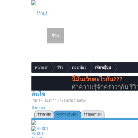
รีวิว
เว็บบอร์ด
สมาชิก
รายการเนื้อหาใหม่
หน้าแรก
รีวิว
ท่องเที่ยว
เที่ยวญี่ปุ่น
นี่มันเว็บอะไรกัน???
ทำความรู้จักคร่าวๆกับ รีวิว
คันไซ
เกียวโต, โอซาก้า และจังหวัดใกล้เคียง
ตัวกรอง
รีวิวล่าสุด
ที่มีการปรับปรุง
รีวิวยอดนิยม
Mr.001