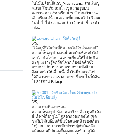
ใบไม้เปลี่ยนสีแถบ Arashiyama ส่วนใหญ่
จะเป็นโซนริมแม่น้ำ เช่นถ่ายรูปบน
สะพาน ล่องเรือ หรือ นั่งรถไฟชมวิวเลาะ
เลียดริมแม่น้ำ แต่ตอนที่พวกผมไป บริเวณ
ริมน้ำใบไม้ร่วงหมดแล้ว เจ้าหน้าที่ประจำ
info...
วัดคิงกะกุจิ
5
/
5
,
"ได้อยู่ที่นี่ในวันที่หิมะตกไม่ใช่เรื่องง่าย!"
ความเห็นสรุป: ตอนนั้นผมกับเพื่อนยังไม่
เคยไปคันไซเลย ผมขอเพื่อนให้ไปวัดคิน
คะคุ เพราะรู้จักวัดนี้จากเรื่องอิคคิวซัง
ส่วนการเดินทาง ผมอ่านจากหนังสือมา
จึงแนะนำให้เพื่อนซื้อตั๋ววันที่รวมรถไฟ
ใต้ดิน เพราะว่าเราสามารถขึ้นรถไฟใต้ดิน
ไปลงสถานี Kitaoji...
วัดชินเนียวโดะ Shinnyo-do
(ใบไม้เปลี่ยนสี)
5
/
5
,
ความงามที่แอบซ่อน
ความเห็นสรุป: น้อยคนจริงๆ ที่จะพูดถึงวัด
นี้ ทั้งๆที่ตั้งอยู่ไม่ไกลจากวัดเอคังโด (จุด
ชมใบไม้เปลี่ยนสีขึ้นชื่อแห่งหนึ่งของเกียว
โต) และ ถนนสายนักปราชญ์อันโด่งดัง
แม้แต่คนญี่ปุ่นเองก็คงจะมองข้าม ดูได้