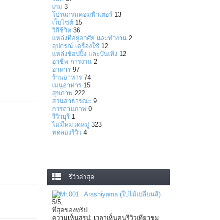
เกม
3
โปรแกรมคอมพิวเตอร์
13
เว็บไซต์
15
วิถึชีวิต
36
แหล่งที่อยู่อาศัย และทำงาน
2
อุปกรณ์ เครื่องใช้
12
แหล่งช้อปปิ้ง และบันเทิง
12
อาชีพ การงาน
2
อาหาร
97
ร้านอาหาร
74
เมนูอาหาร
15
สุขภาพ
222
สวนสาธารณะ
9
การถ่ายภาพ
0
รีวิวบุรี
1
ไม่มีหมวดหมู่
323
ทดลองรีวิว
4
รีวิวล่าสุด
Arashiyama (ใบไม้เปลี่ยนสี)
5
/
5
,
ที่สุดของทริป
ความเห็นสรุป: เวลาเห็นคนรีวิวเที่ยวชม