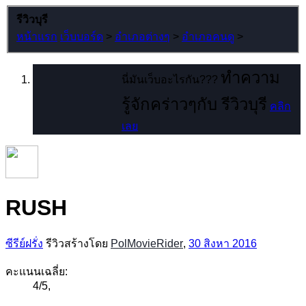
รีวิวบุรี
หน้าแรก
เว็บบอร์ด
>
อำเภอต่างๆ
>
อำเภอคนดู
>
ทำความ
นี่มันเว็บอะไรกัน???
รู้จักคร่าวๆกับ รีวิวบุรี
คลิก
เลย
RUSH
ซีรีย์ฝรั่ง
รีวิวสร้างโดย
PolMovieRider
,
30 สิงหา 2016
คะแนนเฉลี่ย:
4
/
5
,