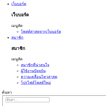
เว็บบอร์ด
เว็บบอร์ด
เมนูลัด
โพสต์ล่าสุดจากเว็บบอร์ด
สมาชิก
สมาชิก
เมนูลัด
สมาชิกที่น่าสนใจ
ผู้ใช้งานปัจจุบัน
ความเคลื่อนไหวล่าสุด
โปรไฟล์โพสต์ใหม่
ค้นหา