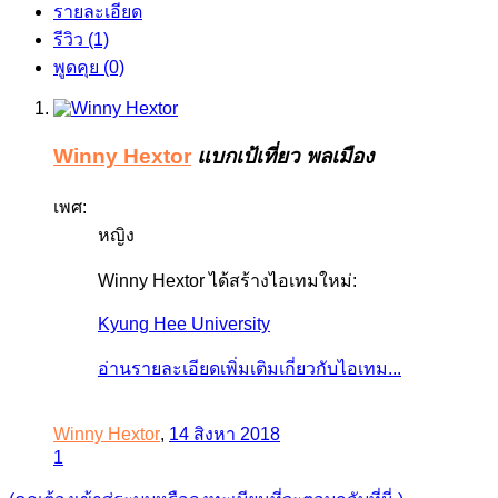
รายละเอียด
รีวิว (1)
พูดคุย (0)
Winny Hextor
แบกเป้เที่ยว
พลเมือง
เพศ:
หญิง
Winny Hextor ได้สร้างไอเทมใหม่:
Kyung Hee University
อ่านรายละเอียดเพิ่มเติมเกี่ยวกับไอเทม...
Winny Hextor
,
14 สิงหา 2018
1