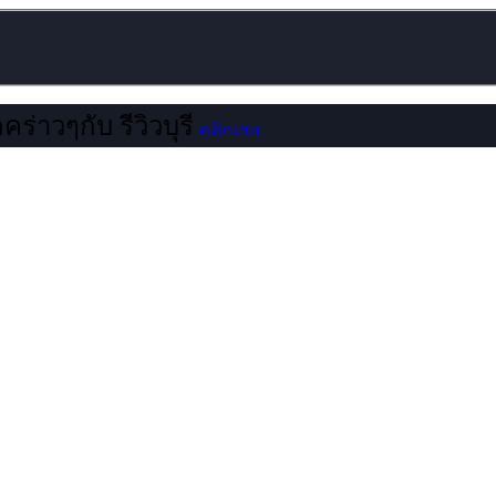
คร่าวๆกับ รีวิวบุรี
คลิกเลย