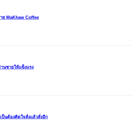
ู้ชาย MaKhaw Coffee
่านชายให้แข็งแรง
นต้องติดใจสั่งแล้วสั่งอีก