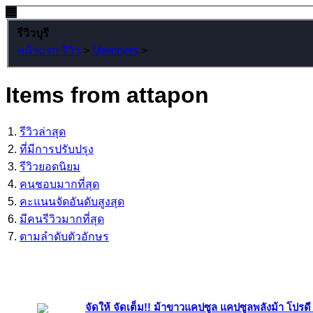
รีวิวบุรี
หน้าแรก
รีวิว
>
Members
>
Items from attapon
รีวิวล่าสุด
ที่มีการปรับปรุง
รีวิวยอดนิยม
คนชอบมากที่สุด
คะแนนจัดอันดับสูงสุด
มีคนรีวิวมากที่สุด
ตามลำดับตัวอักษร
จัดให้ จัดเต็ม!! ม้าขาวแคปซูล แคปซูลพลังม้า โปรด