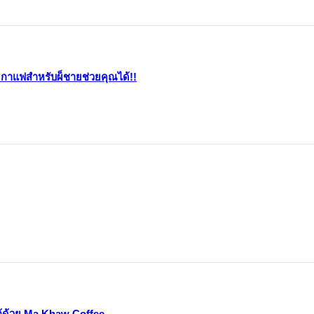
e กาแฟสำหรับผ็ชายช่วยคุณได้!!