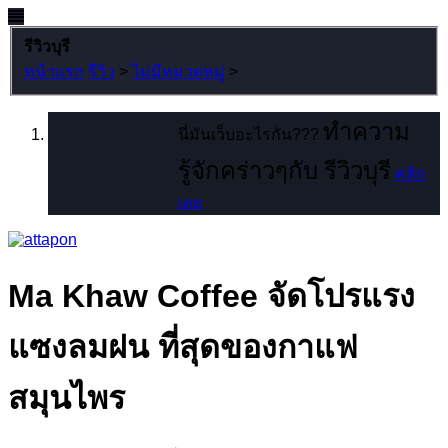
รีวิวบุรี
หน้าแรก
รีวิว
>
ไม่มีหมวดหมู่
>
ทำความ
นี่มันเว็บอะไรกัน???
รู้จักคร่าวๆกับ รีวิวบุรี
คลิก
เลย
Ma Khaw Coffee จัดโปรแรง
แซงลมฝน ที่สุดของกาแฟ
สมุนไพร