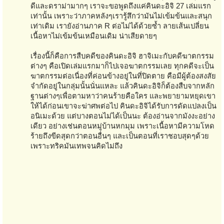
ดีและดราม่ามากๆ เราจะขอพูดถึงแค่คินดะอิจิ 27 เล่มแรก
เท่านั้น เพราะว่าภาคหลังๆเรารู้สึกว่ามันไม่เข้มข้นและสนุก
เท่าเดิม เรายังอ่านภาค R ต่อไม่ได้ด้วยซ้ำ ลายเส้นเปลี่ยน
เนื้อหาไม่เข้มข้นเหมือนเดิม น่าเสียดายๆ
เรื่องนี้ก็คือการสืบคดีของคินดะอิจิ ฮาจิเมะกับคดีฆาตกรรม
ต่างๆ คือเปิดเล่มแรกมาก็ไปเจอฆาตกรรมเลย ทุกคดีจะเป็น
ฆาตกรรมต่อเนื่องที่ค่อนข้างอยู่ในที่ปิดตาย คือมีผู้ต้องสงสัย
จำกัดอยู่ในกลุ่มนั้นนั่นแหละ แล้วคินดะอิจิก็ต้องสืบจากหลัก
ฐานต่างๆเพื่อตามหาว่าคนร้ายคือใคร และพยายามหยุดเขา
ให้ได้ก่อนเขาจะฆ่าศพต่อไป คินดะอิจิได้รับการดัดแปลงเป็น
อนิเมะด้วย แต่บางตอนไม่ได้เป็นนะ ต้องอ่านจากมังงะอย่าง
เดียว อย่างเช่นตอนหมู่บ้านหกมุม เพราะเนื้อหามีความโหด
ร้ายถึงขีดสุดกว่าตอนอื่นๆ และเป็นตอนที่เราชอบสุดๆด้วย
เพราะทริคมันเทพจนคิดไม่ถึง