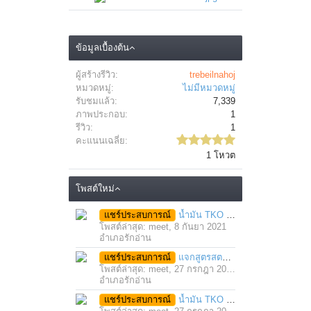
ข้อมูลเบื้องต้น
ผู้สร้างรีวิว:
trebeilnahoj
หมวดหมู่:
ไม่มีหมวดหมู่
รับชมแล้ว:
7,339
ภาพประกอบ:
1
รีวิว:
1
คะแนนเฉลี่ย:
1 โหวต
โพสต์ใหม่
แชร์ประสบการณ์
น้ำมัน TKO นวดคลายเส้นคลายกล้ามเนื้อ จากภาวะตึงหรือเคล็ด บาดเจ็บ ได้อย่างฉับพลัน
โพสต์ล่าสุด: meet,
8 กันยา 2021
อำเภอรักอ่าน
แชร์ประสบการณ์
แจกสูตรสตรอว์เบอร์รี่โยเกิร์ตสมูทตี้ ทำง่าย อร่อย แค่มีเครื่องปั่นน้ำผลไม้
โพสต์ล่าสุด: meet,
27 กรกฎา 2021
อำเภอรักอ่าน
แชร์ประสบการณ์
น้ำมัน TKO คลายเส้น คลายกล้ามเนื้อ บรรเทาอาการบาดเจ็บโดยฉับพลัน