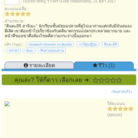
ไม่มีหมวดหมู่
รีวิวสร้างโดย
trebeilnahoj
,
21 ตุลา 2017
คะแนนเฉลี่ย:
คำบรรยาย:
"คินดะอิจิ ฮาจิเมะ" นักเรียนชั้นมัธยมปลายที่ดูไม่เอาถ่านแต่กลับมีมันสมอง
ดีเลิศ เขาต้องเข้าไปเกี่ยวข้องกับคดีฆาตกรรมแปลกประหลาดมากมาย และ
หน้าที่ของเขาคือต้องไขคดีความกระจ่างนั้นออกมา
แท็ก (Tags) :
kindaichi shounen no jikenbo
การ์ตูนญี่ปุ่น
คินดะอิจิ
ดราม่า
มังงะ
สืบสวนสอบสวน
รายละเอียด
รีวิว (1)
คุณล่ะ? ให้กี่ดาว เลือกเลย ➜:
เรียงลำดับรีวิว
ให้คะแนน:
(สุดยอด)