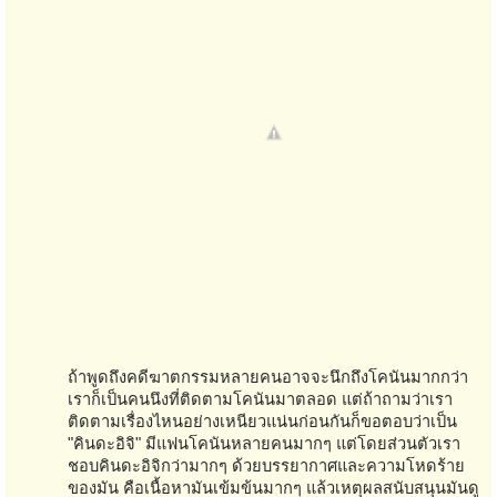
ถ้าพูดถึงคดีฆาตกรรมหลายคนอาจจะนึกถึงโคนันมากกว่า
เราก็เป็นคนนึงที่ติดตามโคนันมาตลอด แต่ถ้าถามว่าเรา
ติดตามเรื่องไหนอย่างเหนียวแน่นก่อนกันก็ขอตอบว่าเป็น
"คินดะอิจิ" มีแฟนโคนันหลายคนมากๆ แต่โดยส่วนตัวเรา
ชอบคินดะอิจิกว่ามากๆ ด้วยบรรยากาศและความโหดร้าย
ของมัน คือเนื้อหามันเข้มข้นมากๆ แล้วเหตุผลสนับสนุนมันดู