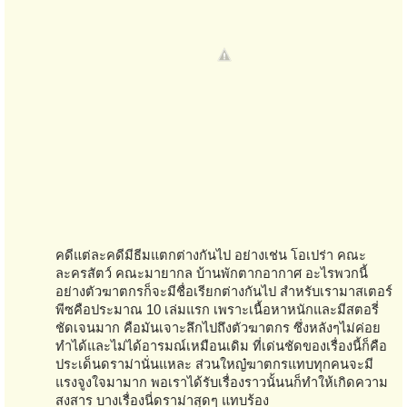
คดีแต่ละคดีมีธีมแตกต่างกันไป อย่างเช่น โอเปร่า คณะ
ละครสัตว์ คณะมายากล บ้านพักตากอากาศ อะไรพวกนี้
อย่างตัวฆาตกรก็จะมีชื่อเรียกต่างกันไป สำหรับเรามาสเตอร์
พีซคือประมาณ 10 เล่มแรก เพราะเนื้อหาหนักและมีสตอรี่
ชัดเจนมาก คือมันเจาะลึกไปถึงตัวฆาตกร ซึ่งหลังๆไม่ค่อย
ทำได้และไม่ได้อารมณ์เหมือนเดิม ที่เด่นชัดของเรื่องนี้ก็คือ
ประเด็นดราม่านั่นแหละ ส่วนใหญ๋ฆาตกรแทบทุกคนจะมี
แรงจูงใจมามาก พอเราได้รับเรื่องราวนั้นนก็ทำให้เกิดความ
สงสาร บางเรื่องนี่ดราม่าสุดๆ แทบร้อง