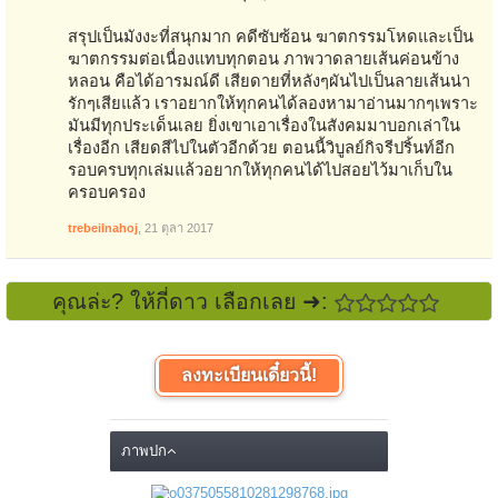
สรุปเป็นมังงะที่สนุกมาก คดีซับซ้อน ฆาตกรรมโหดและเป็น
ฆาตกรรมต่อเนื่องแทบทุกตอน ภาพวาดลายเส้นค่อนข้าง
หลอน คือได้อารมณ์ดี เสียดายที่หลังๆผันไปเป็นลายเส้นน่า
รักๆเสียแล้ว เราอยากให้ทุกคนได้ลองหามาอ่านมากๆเพราะ
มันมีทุกประเด็นเลย ยิ่งเขาเอาเรื่องในสังคมมาบอกเล่าใน
เรื่องอีก เสียดสีไปในตัวอีกด้วย ตอนนี้วิบูลย์กิจรีปริ้นท์อีก
รอบครบทุกเล่มแล้วอยากให้ทุกคนได้ไปสอยไว้มาเก็บใน
ครอบครอง
trebeilnahoj
,
21 ตุลา 2017
คุณล่ะ? ให้กี่ดาว เลือกเลย ➜:
ลงทะเบียนเดี๋ยวนี้!
ภาพปก