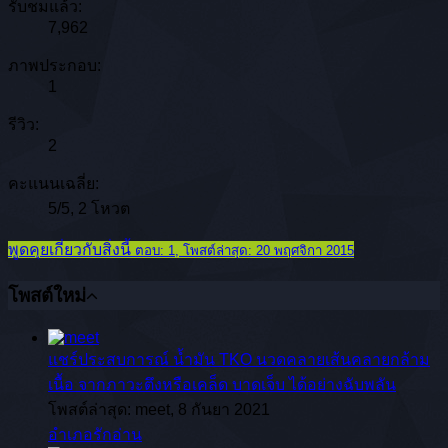
รับชมแล้ว:
7,962
ภาพประกอบ:
1
รีวิว:
2
คะแนนเฉลี่ย:
5
/
5
,
2 โหวต
พูดคุยเกี่ยวกับสิ่งนี้
ตอบ: 1, โพสต์ล่าสุด: 20 พฤศจิกา 2015
โพสต์ใหม่
แชร์ประสบการณ์
น้ำมัน TKO นวดคลายเส้นคลายกล้าม
เนื้อ จากภาวะตึงหรือเคล็ด บาดเจ็บ ได้อย่างฉับพลัน
โพสต์ล่าสุด: meet,
8 กันยา 2021
อำเภอรักอ่าน