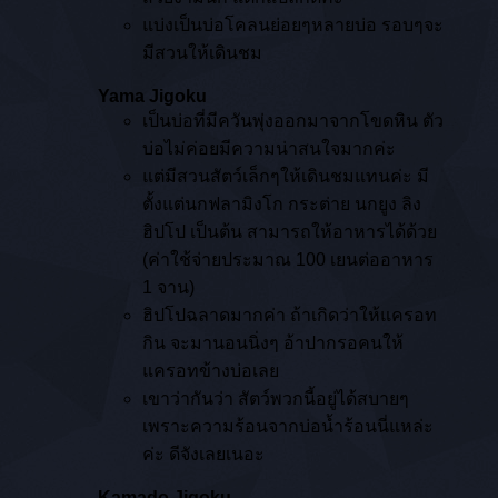
แบ่งเป็นบ่อโคลนย่อยๆหลายบ่อ รอบๆจะ
มีสวนให้เดินชม
Yama Jigoku
เป็นบ่อที่มีควันพุ่งออกมาจากโขดหิน ตัว
บ่อไม่ค่อยมีความน่าสนใจมากค่ะ
แต่มีสวนสัตว์เล็กๆให้เดินชมแทนค่ะ มี
ตั้งแต่นกฟลามิงโก กระต่าย นกยูง ลิง
ฮิปโป เป็นต้น สามารถให้อาหารได้ด้วย
(ค่าใช้จ่ายประมาณ 100 เยนต่ออาหาร
1 จาน)
ฮิปโปฉลาดมากค่า ถ้าเกิดว่าให้แครอท
กิน จะมานอนนิ่งๆ อ้าปากรอคนให้
แครอทข้างบ่อเลย
เขาว่ากันว่า สัตว์พวกนี้อยู่ได้สบายๆ
เพราะความร้อนจากบ่อน้ำร้อนนี่แหล่ะ
ค่ะ ดีจังเลยเนอะ
Kamado Jigoku