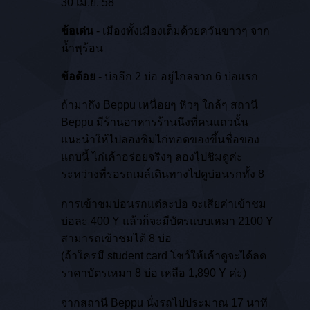
30 เม.ย. 58
ข้อเด่น
- เมืองทั้งเมืองเต็มด้วยควันขาวๆ จาก
น้ำพุร้อน
ข้อด้อย
- บ่ออีก 2 บ่อ อยู่ไกลจาก 6 บ่อแรก
ถ้ามาถึง Beppu เหนื่อยๆ หิวๆ ใกล้ๆ สถานี
Beppu มีร้านอาหารร้านนึงที่คนแถวนั้น
แนะนำให้ไปลองชิมไก่ทอดของขึ้นชื่อของ
แถบนี้ ไก่เค้าอร่อยจริงๆ ลองไปชิมดูค่ะ
ระหว่างที่รอรถเมล์เดินทางไปดูบ่อนรกทั้ง 8
การเข้าชมบ่อนรกแต่ละบ่อ จะเสียค่าเข้าชม
บ่อละ 400 Y แล้วก็จะมีบัตรแบบเหมา 2100 Y
สามารถเข้าชมได้ 8 บ่อ
(ถ้าใครมี student card โชว์ให้เค้าดูจะได้ลด
ราคาบัตรเหมา 8 บ่อ เหลือ 1,890 Y ค่ะ)
จากสถานี Beppu นั่งรถไปประมาณ 17 นาที