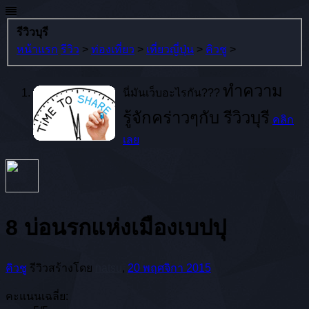
รีวิวบุรี
หน้าแรก
รีวิว
>
ท่องเที่ยว
>
เที่ยวญี่ปุ่น
>
คิวชู
>
ทำความ
นี่มันเว็บอะไรกัน???
รู้จักคร่าวๆกับ รีวิวบุรี
คลิก
เลย
8 บ่อนรกแห่งเมืองเบปปุ
คิวชู
รีวิวสร้างโดย
natsu
,
20 พฤศจิกา 2015
คะแนนเฉลี่ย: