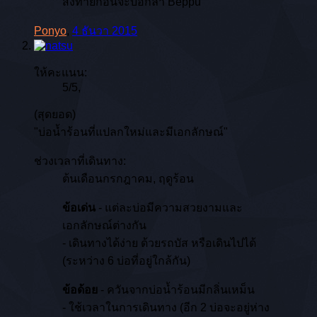
ส่งท้ายก่อนจะบอกลา Beppu
Ponyo
,
4 ธันวา 2015
ให้คะแนน:
5
/
5
,
(สุดยอด)
"บ่อน้ำร้อนที่แปลกใหม่และมีเอกลักษณ์"
ช่วงเวลาที่เดินทาง:
ต้นเดือนกรกฎาคม, ฤดูร้อน
ข้อเด่น
- แต่ละบ่อมีความสวยงามและ
เอกลักษณ์ต่างกัน
- เดินทางได้ง่าย ด้วยรถบัส หรือเดินไปได้
(ระหว่าง 6 บ่อที่อยู่ใกล้กัน)
ข้อด้อย
- ควันจากบ่อน้ำร้อนมีกลิ่นเหม็น
- ใช้เวลาในการเดินทาง (อีก 2 บ่อจะอยู่ห่าง