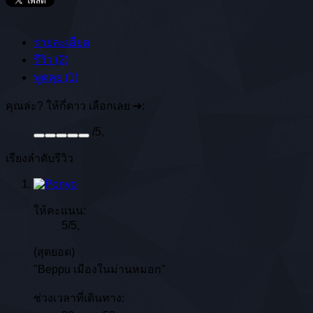
รายละเอียด
รีวิว (2)
พูดคุย (1)
คุณล่ะ? ให้กี่ดาว เลือกเลย ➜:
/
5
,
เรียงลำดับรีวิว
ให้คะแนน:
5
/
5
,
(สุดยอด)
"Beppu เมืองในม่านหมอก"
ช่วงเวลาที่เดินทาง: