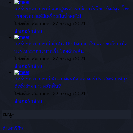
แชร์ประสบการณ์
แจกสูตรสตรอว์เบอร์รี่โยเกิร์ตสมูทตี้ ทำ
ง่าย อร่อย แค่มีเครื่องปั่นน้ำผลไม้
โพสต์ล่าสุด: meet,
27 กรกฎา 2021
อำเภอรักอ่าน
แชร์ประสบการณ์
น้ำมัน TKO คลายเส้น คลายกล้ามเนื้อ
บรรเทาอาการบาดเจ็บโดยฉับพลัน
โพสต์ล่าสุด: meet,
27 กรกฎา 2021
อำเภอรักอ่าน
แชร์ประสบการณ์
พัดลมติดผนัง มอเตอร์ประสิทธิภาพสูง
ติดตั้งง่าย ประหยัดพื้นที่
โพสต์ล่าสุด: meet,
22 กรกฎา 2021
อำเภอรักอ่าน
เมนู
ค้นหารีวิว