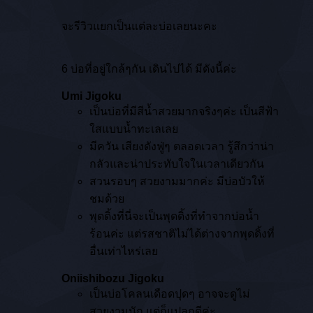
จะรีวิวแยกเป็นแต่ละบ่อเลยนะคะ
6 บ่อที่อยู่ใกล้ๆกัน เดินไปได้ มีดังนี้ค่ะ
Umi Jigoku
เป็นบ่อที่มีสีน้ำสวยมากจริงๆค่ะ เป็นสีฟ้า
ใสแบบน้ำทะเลเลย
มีควัน เสียงดังฟู่ๆ ตลอดเวลา รู้สึกว่าน่า
กลัวและน่าประทับใจในเวลาเดียวกัน
สวนรอบๆ สวยงามมากค่ะ มีบ่อบัวให้
ชมด้วย
พุดดิ้งที่นี่จะเป็นพุดดิ้งที่ทำจากบ่อน้ำ
ร้อนค่ะ แต่รสชาติไม่ได้ต่างจากพุดดิ้งที่
อื่นเท่าไหร่เลย
Oniishibozu Jigoku
เป็นบ่อโคลนเดือดปุดๆ อาจจะดูไม่
สวยงามนัก แต่ก็แปลกดีค่ะ