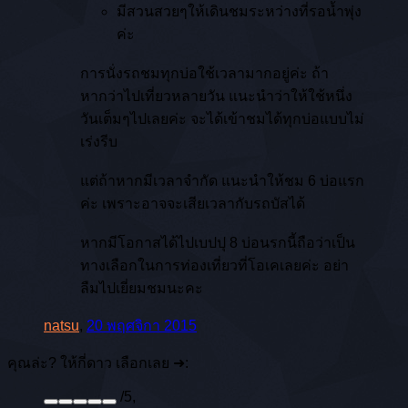
มีสวนสวยๆให้เดินชมระหว่างที่รอน้ำพุ่ง
ค่ะ
การนั่งรถชมทุกบ่อใช้เวลามากอยู่ค่ะ ถ้า
หากว่าไปเที่ยวหลายวัน แนะนำว่าให้ใช้หนึ่ง
วันเต็มๆไปเลยค่ะ จะได้เข้าชมได้ทุกบ่อแบบไม่
เร่งรีบ
แต่ถ้าหากมีเวลาจำกัด แนะนำให้ชม 6 บ่อแรก
ค่ะ เพราะอาจจะเสียเวลากับรถบัสได้
หากมีโอกาสได้ไปเบปปุ 8 บ่อนรกนี้ถือว่าเป็น
ทางเลือกในการท่องเที่ยวที่โอเคเลยค่ะ อย่า
ลืมไปเยี่ยมชมนะคะ
natsu
,
20 พฤศจิกา 2015
คุณล่ะ? ให้กี่ดาว เลือกเลย ➜:
/
5
,