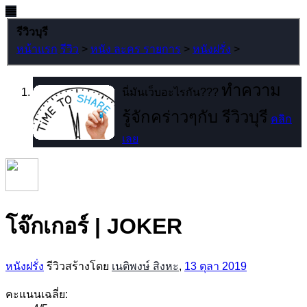
รีวิวบุรี
หน้าแรก
รีวิว
>
หนัง ละคร รายการ
>
หนังฝรั่ง
>
ทำความ
นี่มันเว็บอะไรกัน???
รู้จักคร่าวๆกับ รีวิวบุรี
คลิก
เลย
โจ๊กเกอร์ | JOKER
หนังฝรั่ง
รีวิวสร้างโดย
เนติพงษ์ สิงหะ
,
13 ตุลา 2019
คะแนนเฉลี่ย: