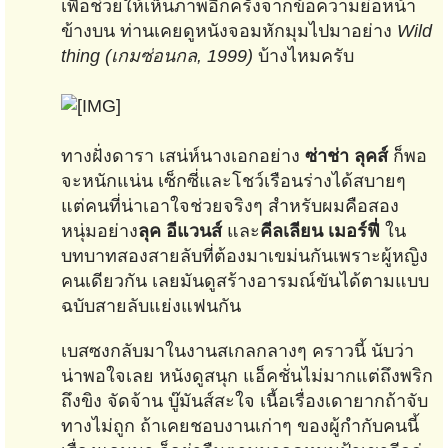
เพื่อช่วยให้เห็นภาพอีกครั้งจากข้อความย่อหน้า
ข้างบน ท่านเคยดูหนังจอมหักมุมไปมาอย่าง
Wild
thing (เกมซ่อนกล, 1999)
บ้างไหมครับ
ทางฝั่งดารา เสน่ห์นางเอกอย่าง
ซ่าช่า ลุคส์
ก็พอ
จะหนักแน่น เซ็กซี่และโชว์เรือนร่างได้สบายๆ
แต่คนที่น่าเอาใจช่วยจริงๆ สำหรับผมคือสอง
หนุ่มอย่าง
ลุค อีแวนส์
และ
คีลเลียน เมอร์ฟี่
ใน
บทบาทสองสายลับที่ต้องมาเขม่นกันเพราะผู้หญิง
คนเดียวกัน เลยมันดูสร้างอารมณ์ขันได้ตามแบบ
ฉบับสายลับแย่งแฟนกัน
เบสซงกลับมาในงานสเกลกลางๆ คราวนี้ นับว่า
น่าพอใจเลย หนังดูสนุก แอ็คชั่นไม่มากแต่ถึงพริก
ถึงขิง จัดจ้าน บู๊มันส์สะใจ เนื้อเรื่องเดายากถ้าจับ
ทางไม่ถูก ถ้าเคยชอบงานเก่าๆ ของผู้กำกับคนนี้