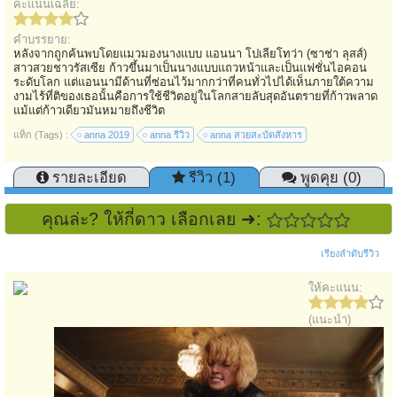
คะแนนเฉลี่ย:
คำบรรยาย:
หลังจากถูกค้นพบโดยแมวมองนางแบบ แอนนา โปเลียโทว่า (ซาช่า ลุสส์)
สาวสวยชาวรัสเซีย ก้าวขึ้นมาเป็นนางแบบแถวหน้าและเป็นแฟชั่นไอคอน
ระดับโลก แต่แอนนามีด้านที่ซ่อนไว้มากกว่าที่คนทั่วไปได้เห็นภายใต้ความ
งามไร้ที่ติของเธอนั้นคือการใช้ชีวิตอยู่ในโลกสายลับสุดอันตรายที่ก้าวพลาด
แม้แต่ก้าวเดียวมันหมายถึงชีวิต
แท็ก (Tags) :
anna 2019
anna รีวิว
anna สวยสะบัดสังหาร
รายละเอียด
รีวิว (1)
พูดคุย (0)
คุณล่ะ? ให้กี่ดาว เลือกเลย ➜:
เรียงลำดับรีวิว
ให้คะแนน:
(แนะนำ)