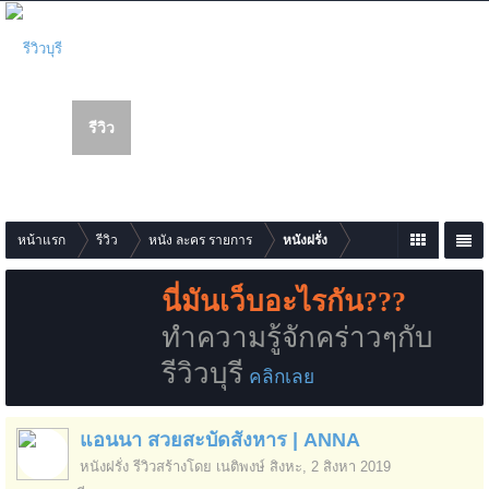
รีวิว
เว็บบอร์ด
สมาชิก
นห
า
รายการเนื้อหาใหม่
หน้าแรก
รีวิว
หนัง ละคร รายการ
หนังฝรั่ง
นี่มันเว็บอะไรกัน???
ทำความรู้จักคร่าวๆกับ
รีวิวบุรี
คลิกเลย
แอนนา สวยสะบัดสังหาร | ANNA
หนังฝรั่ง
รีวิวสร้างโดย
เนติพงษ์ สิงหะ
,
2 สิงหา 2019