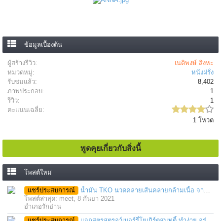
ข้อมูลเบื้องต้น
ผู้สร้างรีวิว:
เนติพงษ์ สิงหะ
หมวดหมู่:
หนังฝรั่ง
รับชมแล้ว:
8,402
ภาพประกอบ:
1
รีวิว:
1
คะแนนเฉลี่ย:
1 โหวต
พูดคุยเกี่ยวกับสิ่งนี้
โพสต์ใหม่
แชร์ประสบการณ์
น้ำมัน TKO นวดคลายเส้นคลายกล้ามเนื้อ จากภาวะตึงหรือเคล็ด บาดเจ็บ ได้อย่างฉับพลัน
โพสต์ล่าสุด: meet,
8 กันยา 2021
อำเภอรักอ่าน
แชร์ประสบการณ์
แจกสูตรสตรอว์เบอร์รี่โยเกิร์ตสมูทตี้ ทำง่าย อร่อย แค่มีเครื่องปั่นน้ำผลไม้