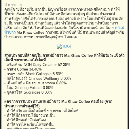
คำบรรยาย:
คุณผู้ชายที่อายุเริ่มมากขึ้น ปัญหาเรื่องสมรรถภาพทางเพศก็ตามมา ทำให้
ชีวิตรักเรื่องบนเตียงไม่ค่อยมีสีสันเหมือนตอนหนุ่มๆ ตัวช่วยอย่างกาแฟ
สำหรับผู้ชายจึงได้รับกระแสตอบรับค่อนข้างดี เพราะโดยปกติทั่วไปผู้ชายมัก
จะดื่มกาแฟเป็นประจำทุกวันอยู่แล้ว ทำให้ง่ายต่อการนำมาทำเป็นอาหาร
เสริม แต่จะดื่มยี่ห้อไหนที่ดีและปลอดภัย วันนี้เรามีมาแนะนำค่ะ นี่เลย
กาแฟ
ม้าขาว
Ma Khaw Coffee กาแฟสมุนไพรชั้นดี ที่มีส่วนประกอบสำคัญสำหรับ
บำรุงสมรรถภาพทางเพศเพื่อคุณผู้ชายโดยเฉพาะ
ส่วนประกอบที่สำคัญใน กาแฟม้าขาว Ma Khaw Coffee ทำให้อวัยวะแข็งตัว
เต็มที่ ขยายขนาดได้เต็มที่
- ครีมเทียม NON-Dairy Creamer 52.38%
- กาแฟ Coffee 34.40%
- กระชายดำ Black Galingale 8.53%
- ผลโกจิเบอร์รี่ Chinese Wolfberry 3.00%
- เห็ดหลินจือ Reishi Mushroom 0.86%
- โสม Ginseng Extract 0.80%
- ซูคลาโรส Sucralose 0.03%
ผลจากการรับประทานกาแฟม้าขาว Ma Khaw Coffee ต่อเนื่อง (จาก
ประสบการณ์ของผู้ใช้)
- ทำให้อวัยวะแข็งตัวเต็มที่ ขยายขนาดได้เต็มที่
- ทำให้มีกิจกรรมได้ยาวนานขึ้น
- ทำให้มีพละกำลังต่อเนื่อง
- ทำให้การไหลเวียนโลหิตดีขึ้น