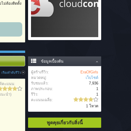
่ต้องติดตั้ง
ข้อมูลเบื้องต้น
ผู้สร้างรีวิว:
EraOfGirls
เรียงลำดับรีวิว
หมวดหมู่:
เว็บไซต์
รับชมแล้ว:
7,936
ห้คะแนน:
ภาพประกอบ:
1
แนะนำ)
รีวิว:
1
คะแนนเฉลี่ย:
1 โหวต
พูดคุยเกี่ยวกับสิ่งนี้