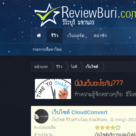
รีวิว
เว็บบอร์ด
สมาชิก
รายการเนื้อหาใหม่
หน้าแรก
รีวิว
ไอที
เว็บไซต์
นี่มันเว็บอะไรกัน???
ทำความรู้จักคร่าวๆกับ รีวิวบ
เว็บไซต์ CloudConvert
เว็บไซต์
รีวิวสร้างโดย
EraOfGirls
,
11 กรกฎา 201
คะแนนเฉลี่ย:
คำบรรยาย:
เว็บไซต์บริการแปลงไฟล์