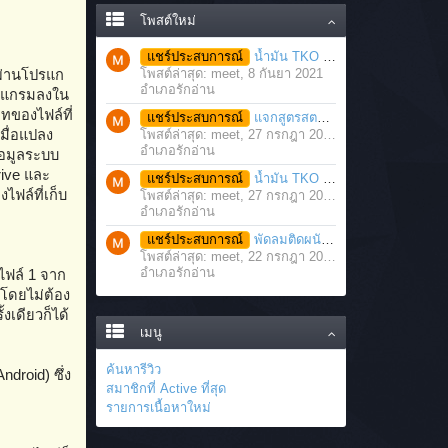
โพสต์ใหม่
แชร์ประสบการณ์
น้ำมัน TKO นวดคลายเส้นคลายกล้ามเนื้อ จากภาวะตึงหรือเคล็ด บาดเจ็บ ได้อย่างฉับพลัน
โพสต์ล่าสุด: meet,
8 กันยา 2021
์ผ่านโปรแก
อำเภอรักอ่าน
โปรแกรมลงใน
ภทของไฟล์ที่
แชร์ประสบการณ์
แจกสูตรสตรอว์เบอร์รี่โยเกิร์ตสมูทตี้ ทำง่าย อร่อย แค่มีเครื่องปั่นน้ำผลไม้
มื่อแปลง
โพสต์ล่าสุด: meet,
27 กรกฎา 2021
อำเภอรักอ่าน
ข้อมูลระบบ
rive และ
แชร์ประสบการณ์
น้ำมัน TKO คลายเส้น คลายกล้ามเนื้อ บรรเทาอาการบาดเจ็บโดยฉับพลัน
ฟล์ที่เก็บ
โพสต์ล่าสุด: meet,
27 กรกฎา 2021
อำเภอรักอ่าน
แชร์ประสบการณ์
พัดลมติดผนัง มอเตอร์ประสิทธิภาพสูง ติดตั้งง่าย ประหยัดพื้นที่
โพสต์ล่าสุด: meet,
22 กรกฎา 2021
อำเภอรักอ่าน
ไฟล์ 1 จาก
โดยไม่ต้อง
งเดียวก็ได้
เมนู
ค้นหารีวิว
droid) ซึ่ง
สมาชิกที่ Active ที่สุด
รายการเนื้อหาใหม่