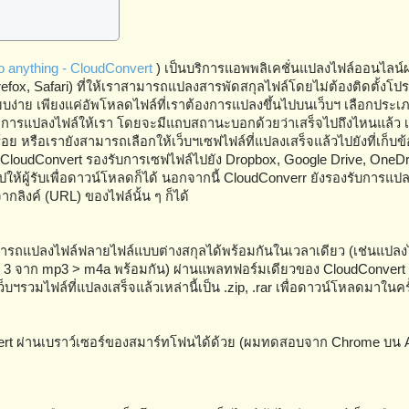
to anything - CloudConvert
) เป็นบริการแอพพลิเคชั่นแปลงไฟล์ออนไลน
irefox, Safari) ที่ให้เราสามารถแปลงสารพัดสกุลไฟล์โดยไม่ต้องติดตั้ง
รียบง่าย เพียงแค่อัพโหลดไฟล์ที่เราต้องการแปลงขึ้นไปบนเว็บฯ เลือกประเ
ำการแปลงไฟล์ให้เรา โดยจะมีแถบสถานะบอกด้วยว่าเสร็จไปถึงไหนแล้ว เ
ร้อย หรือเรายังสามารถเลือกให้เว็บฯเซฟไฟล์ที่แปลงเสร็จแล้วไปยังที่เก็บ
ึ่ง CloudConvert รองรับการเซฟไฟล์ไปยัง Dropbox, Google Drive, OneD
้ผู้รับเพื่อดาวน์โหลดก็ได้ นอกจากนี้ CloudConverr ยังรองรับการแปลงไ
กลิงค์ (URL) ของไฟล์นั้น ๆ ก็ได้
มารถแปลงไฟล์ฟลายไฟล์แบบต่างสกุลได้พร้อมกันในเวลาเดียว (เช่นแปลง
์ 3 จาก mp3 > m4a พร้อมกัน) ผ่านแพลทฟอร์มเดียวของ CloudConvert 
ฯรวมไฟล์ที่แปลงเสร็จแล้วเหล่านี้เป็น .zip, .rar เพื่อดาวน์โหลดมาในครั้
vert ผ่านเบราว์เซอร์ของสมาร์ทโฟนได้ด้วย (ผมทดสอบจาก Chrome บน An