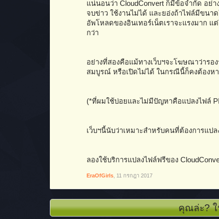
แน่นอนว่า CloudConvert ก็มีข้อจำกัด อย่า
จบข่าว ใช้งานไม่ได้ และยอ่งถ้าไฟล์มีขนาด
อัพโหลดของอินเทอร์เน็ตเราจะแรงมาก แต่ใ
กว่า
อย่างที่สองคือแม้ทางเว็บฯจะโฆษณาว่ารอง
สมบูรณ์ หรือเปิดไม่ได้ ในกรณีนี้ก็คงต้
(*ที่ผมใช้บ่อยและไม่มีปัญหาคือแปลงไฟล
เว็บฯนี้นับว่าเหมาะสำหรับคนที่ต้องการแป
ลองใช้บริการแปลงไฟล์ฟรีของ CloudConvert
EraOfGirls
,
11 กรกฎา 2017
คุณล่ะ? ใ