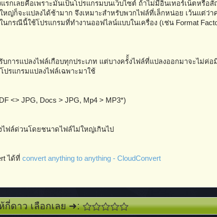
งแรกเลยคือเพราะมันเป็นโปรแกรมบนเว็บไซต์ ถ้าไม่มีอินเทอร์เน็ตหรือสั
ใหญ่ก็จะแปลงได้ช้ามาก จึงเหมาะสำหรับพวกไฟล์ที่เล็กหน่อย เว้นแต่ว่า
นกรณีนี้ใช้โปรแกรมที่ทำงานออฟไลน์แบบในเครื่อง (เช่น Format Facto
รับการแปลงไฟล์เกือบทุกประเภท แต่บางครัั้งไฟล์ที่แปลงออกมาจะไม่ค่อ
องหาโปรแกรมแปลงไฟล์เฉพาะมาใช้
์ PDF <> JPG, Docs > JPG, Mp4 > MP3*)
ลงไฟล์ด่วนโดยชนาดไฟล์ไม่ใหญ่เกินไป
 ได้ที่
convert anything to anything - CloudConvert
ห้กี่ดาว เลือกเลย ➜: