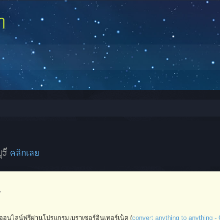
ุรี
คลิกเลย
7
ออนไลน์ฟรีผ่านโปรแกรมเบราเซอร์อินเทอร์เน็ต (
convert anything to anything -