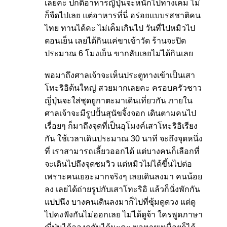
เลยคะ ปกติอาหารญี่ปุ่นจะหนักไปทางเค็ม ไม่
ก็จืดไปเลย แต่อาหารที่นี่ อร่อยแบบรสชาติคน
ไทย ทานได้คะ ไม่เค็มเกินไป วันที่ไปหมิวไป
ตอนเย็น เลยได้กินแค่ขาเข้าวัด ร้านจะปิด
ประมาณ 6 โมงเย็น ขากลับเลยไม่ได้กินเลย
พอมาถึงศาลเจ้าจะเห็นประตูทางเข้าเป็นเสา
โทะริอิต้นใหญ่ สวยมากเลยคะ ครอบครัวชาว
ญี่ปุ่นจะใส่ชุดยูกาตะมาเดินเที่ยวกัน ภายใน
ศาลเจ้าจะมีรูปปั้นสุนัขจิ้งจอก เดินตามคนไป
เรื่อยๆ ก็มาถึงจุดที่เป็นอุโมงค์เสาโทะริอิเรียง
กัน ใช้เวลาเดินประมาณ 30 นาที จะถึงจุดหนึ่ง
ที่ เราสามารถเลี้ยวออกได้ แต่บางคนก็เลือกที่
จะเดินไปถึงจุดชมวิว แต่หมิวไม่ได้ขึ้นไปต่อ
เพราะคนเยอะมากจริงๆ เลยเดินลงมา คนน้อย
ลง เลยได้ถ่ายรูปกับเสาโทะริอิ แล้วก็นั่งพักกัน
แปปนึง บางคนเดินลงมาก็ไปที่ซุ้มดูดวง แต่ดู
ไปคงฟังกันไม่ออกเลย ไม่ได้ดูจ้า ใครพูดภาษา