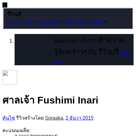
รีวิวบุรี
หน้าแรก
รีวิว
>
ท่องเที่ยว
>
เที่ยวญี่ปุ่น
>
คันไซ
>
ทำความ
นี่มันเว็บอะไรกัน???
รู้จักคร่าวๆกับ รีวิวบุรี
คลิก
เลย
ศาลเจ้า Fushimi Inari
คันไซ
รีวิวสร้างโดย
Soraaka
,
2 ธันวา 2015
คะแนนเฉลี่ย: