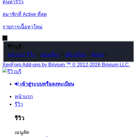
ค้นหารีวิว
สมาชิกที่ Active ที่สุด
รายการเนื้อหาใหม่
รีวิวบุรี
หน้าแรก
รีวิว
>
ท่องเที่ยว
>
เที่ยวญี่ปุ่น
>
คันไซ
>
XenForo Add-ons by Brivium ™ © 2012-2026 Brivium LLC.
เข้าสู่ระบบหรือลงทะเบียน
หน้าแรก
รีวิว
รีวิว
เมนูลัด