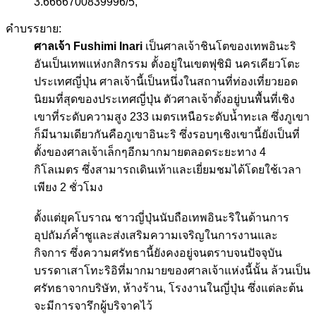
3.6666700839996
/
5
,
คำบรรยาย:
ศาลเจ้า Fushimi Inari
เป็นศาลเจ้าชินโตของเทพอินะริ
อันเป็นเทพแห่งกสิกรรม ตั้งอยู่ในเขตฟุชิมิ นครเคียวโตะ
ประเทศญี่ปุ่น ศาลเจ้านี้เป็นหนึ่งในสถานที่ท่องเที่ยวยอด
นิยมที่สุดของประเทศญี่ปุ่น ตัวศาลเจ้าตั้งอยู่บนพื้นที่เชิง
เขาที่ระดับความสูง 233 เมตรเหนือระดับน้ำทะเล ซึ่งภูเขา
ก็มีนามเดียวกันคือภูเขาอินะริ ซึ่งรอบๆเชิงเขานี้ยังเป็นที่
ตั้งของศาลเจ้าเล็กๆอีกมากมายตลอดระยะทาง 4
กิโลเมตร ซึ่งสามารถเดินเท้าและเยี่ยมชมได้โดยใช้เวลา
เพียง 2 ชั่วโมง
ตั้งแต่ยุคโบราณ ชาวญี่ปุ่นนับถือเทพอินะริในด้านการ
อุปถัมภ์ค้ำชูและส่งเสริมความเจริญในการงานและ
กิจการ ซึ่งความศรัทธานี้ยังคงอยู่จนตราบจนปัจจุบัน
บรรดาเสาโทะริอิที่มากมายของศาลเจ้าแห่งนี้นั้น ล้วนเป็น
ศรัทธาจากบริษัท, ห้างร้าน, โรงงานในญี่ปุ่น ซึ่งแต่ละต้น
จะมีการจารึกผู้บริจาคไว้