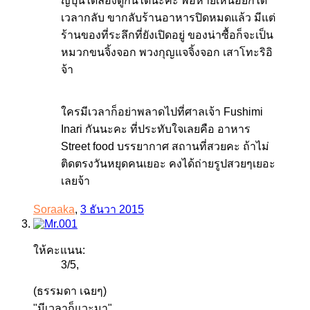
ญี่ปุ่นได้ลองดูกันได้นะคะ พอหายเหนื่อยก็ได้
เวลากลับ ขากลับร้านอาหารปิดหมดแล้ว มีแต่
ร้านของที่ระลึกที่ยังเปิดอยู่ ของน่าซื้อก็จะเป็น
หมวกขนจิ้งจอก พวงกุญแจจิ้งจอก เสาโทะริอิ
จ้า
ใครมีเวลาก็อย่าพลาดไปที่ศาลเจ้า Fushimi
Inari กันนะคะ ที่ประทับใจเลยคือ อาหาร
Street food บรรยากาศ สถานที่สวยคะ ถ้าไม่
ติดตรงวันหยุดคนเยอะ คงได้ถ่ายรูปสวยๆเยอะ
เลยจ้า
Soraaka
,
3 ธันวา 2015
ให้คะแนน:
3
/
5
,
(ธรรมดา เฉยๆ)
"มีเวลาก็แวะมา"