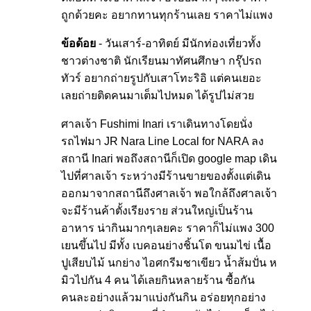
ถูกด้วยคะ อยากทานทุกร้านเลย ราคาไม่แพง
ข้อด้อย
- วันเสาร์-อาทิตย์ มีนักท่องเที่ยวทั้ง
ชาวต่างชาติ นักเรียนมาทัศนศึกษา กรุ๊ปรถ
ทัวร์ อยากถ่ายรูปกับเสาโทะริอิ แต่คนเยอะ
เลยถ่ายติดคนมาเต็มไปหมด ได้รูปไม่สวย
ศาลเจ้า Fushimi Inari เราเดินทางโดยนั่ง
รถไฟมา JR Nara Line Local for NARA ลง
สถานี Inari พอถึงสถานีก็เปิด google map เดิน
ไปที่ศาลเจ้า ระหว่างมีร้านขายของตั้งแต่เดิน
ออกมาจากสถานีถึงศาลเจ้า พอใกล้ถึงศาลเจ้า
จะมีร้านค้าตั้งเรียงราย ส่วนใหญ่เป็นร้าน
อาหาร น่ากินมากๆเลยคะ ราคาก็ไม่แพง 300
เยนขึ้นไป มีทั้ง เบคอนย่างชิ้นโต ขนมไข่ เนื้อ
ปูเสียบไม้ นกย่าง ไอศกรีมชาเขียว น้ำส้มปั่น ห
มิวไปกัน 4 คน ได้เลยกินหลายร้าน ซื้อกัน
คนละอย่างแล้วมาแบ่งกันกิน อร่อยทุกอย่าง