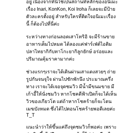
อยู่ เนื่องจากที่นี่ใช้เป็นสถานที่หลักของอนิเมะ
เรื่อง Inari, KonKon, Koi Iroha ก็เลยจะมีป้าย
ตัวละครตั้งอยู่ สำหรับใครที่ติดใจอนิเมะเรื่อง
นี้ ก็ต้องไปที่นี่ค่ะ
ระหว่างทางก่อนลอดเสาโทริอิ จะมีร้านขาย
อาหารเต็มไปหมด ได้ลองแค่ฟาร์เฟ่ต์ไอติม
ปลาไทยากิกับทาโกะยากิลูกยักษ์ อร่อยและ
ปริมาณคุ้มราคามากค่ะ
ช่วงแรกๆเราจะได้เดินผ่านเสาแดงสวยๆ ถ่าย
รูปกันจนจุใจ ผ่านไปซักพักนึง ประมาณครึ่ง
ทาง เราจะได้เจอจุดชมวิว มีน้ำมีขนมขาย มี
เก้าอี้ให้นั่งชมวิว หากโชคดีฟ้าเปิดก็จะได้เห็น
วิวของเกียวโต แต่ถ้าหากโชคร้ายก็จะโดน
เมฆบังหมด ซึ่งได้ไปตอนโชคร้ายพอดีเลยค่ะ
T_T
แนะนำว่าให้ขึ้นแค่ถึงจุดชมวิวก็พอค่ะ เพราะ