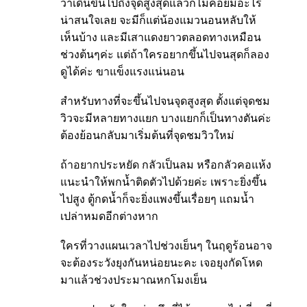
ว่าเดินขึ้นไปถึงจุดสูงสุดแล้วก็ไม่ค่อยมีอะไร
น่าสนใจเลย จะมีก็แต่น้องแมวนอนหลับให้
เห็นบ้าง และมีเสาแดงยาวตลอดทางเหมือน
ช่วงต้นๆค่ะ แต่ถ้าใครอยากขึ้นไปจนสุดก็ลอง
ดูได้ค่ะ ขาแข็งแรงแน่นอน
สำหรับทางที่จะขึ้นไปจนจุดสูงสุด ตั้งแต่จุดชม
วิวจะมีหลายทางแยก บางแยกก็เป็นทางตันค่ะ
ต้องย้อนกลับมาเริ่มต้นที่จุดชมวิวใหม่
ถ้าอยากประหยัด กลัวเป็นลม หรือกลัวคอแห้ง
แนะนำให้พกน้ำติดตัวไปด้วยค่ะ เพราะยิ่งขึ้น
ไปสูง ตู้กดน้ำก็จะยิ่งแพงขึ้นเรื่อยๆ แถมน้ำ
เปล่าหมดอีกต่างหาก
ใครที่วางแผนเวลาไปช่วงเย็นๆ ในฤดูร้อนอาจ
จะต้องระวังยุงกันหน่อยนะคะ เจอยุงกัดโหด
มาแล้วช่วงประมาณหกโมงเย็น