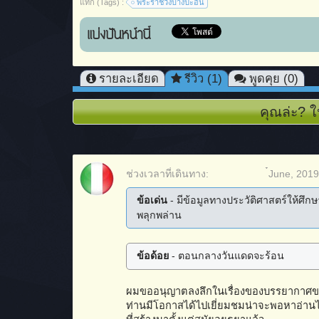
แท็ก (Tags) :
พระราชวังบางปะอิน
แบ่งปันหน้านี้
รายละเอียด
รีวิว (1)
พูดคุย (0)
คุณล่ะ? ใ
ช่วงเวลาที่เดินทาง:
๋June, 2019
ข้อเด่น
- มีข้อมูลทางประวัติศาสตร์ให้ศึกษา
พลุกพล่าน
ข้อด้อย
- ตอนกลางวันแดดจะร้อน
ผมขออนุญาตลงลึกในเรื่องของบรรยากาศของ
ท่านมีโอกาสได้ไปเยี่ยมชมน่าจะพอหาอ่านได