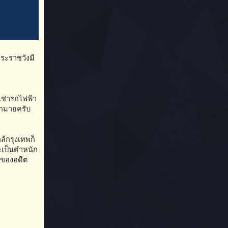
พระราชวังมี
าเช่ารถไฟฟ้า
ากมายครับ
ล้กรุงเทพก็
จะเป็นตำหนัก
พของอดีต