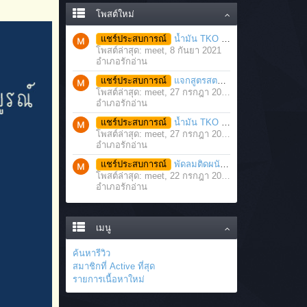
โพสต์ใหม่
แชร์ประสบการณ์
น้ำมัน TKO นวดคลายเส้นคลายกล้ามเนื้อ จากภาวะตึงหรือเคล็ด บาดเจ็บ ได้อย่างฉับพลัน
โพสต์ล่าสุด: meet,
8 กันยา 2021
อำเภอรักอ่าน
แชร์ประสบการณ์
แจกสูตรสตรอว์เบอร์รี่โยเกิร์ตสมูทตี้ ทำง่าย อร่อย แค่มีเครื่องปั่นน้ำผลไม้
โพสต์ล่าสุด: meet,
27 กรกฎา 2021
อำเภอรักอ่าน
แชร์ประสบการณ์
น้ำมัน TKO คลายเส้น คลายกล้ามเนื้อ บรรเทาอาการบาดเจ็บโดยฉับพลัน
โพสต์ล่าสุด: meet,
27 กรกฎา 2021
อำเภอรักอ่าน
แชร์ประสบการณ์
พัดลมติดผนัง มอเตอร์ประสิทธิภาพสูง ติดตั้งง่าย ประหยัดพื้นที่
โพสต์ล่าสุด: meet,
22 กรกฎา 2021
อำเภอรักอ่าน
เมนู
ค้นหารีวิว
สมาชิกที่ Active ที่สุด
รายการเนื้อหาใหม่