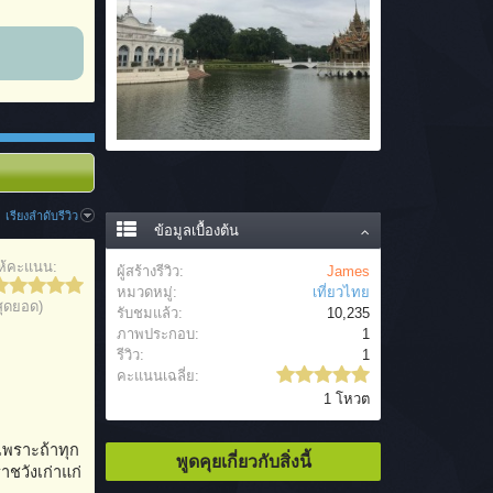
เรียงลำดับรีวิว
ข้อมูลเบื้องต้น
ห้คะแนน:
ผู้สร้างรีวิว:
James
หมวดหมู่:
เที่ยวไทย
สุดยอด)
รับชมแล้ว:
10,235
ภาพประกอบ:
1
รีวิว:
1
คะแนนเฉลี่ย:
1 โหวต
เพราะถ้าทุก
พูดคุยเกี่ยวกับสิ่งนี้
ชวังเก่าแก่