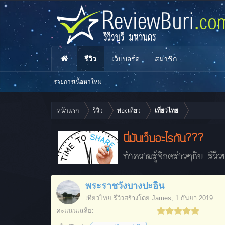
รีวิว
เว็บบอร์ด
สมาชิก
รายการเนื้อหาใหม่
หน้าแรก
รีวิว
ท่องเที่ยว
เที่ยวไทย
นี่มันเว็บอะไรกัน???
ทำความรู้จักคร่าวๆกับ รีวิวบ
พระราชวังบางปะอิน
เที่ยวไทย
รีวิวสร้างโดย
James
,
1 กันยา 2019
คะแนนเฉลี่ย: