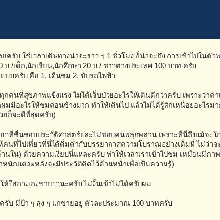
ยครับ ใช้เวลาเดินทางน่าจะราว ๆ 1 ชั่วโมง ก็น่าจะถึง การเข้าไปในตัว
30 บ /เด็ก,นักเรียน,นักศึกษา,20 บ / ชาวต่างประเทศ 100 บาท ครับ
แบบครับ คือ 1. เดินชม 2. ขับรถไฟฟ้า
ำทุกคนที่สุขภาพแข็งแรง ไม่ได้เจ็บป่วยอะไรให้เดินดีกว่าครับ เพราะว่าค่
ผมมีอะไรให้ชมค่อนข้างมาก ทำให้เดินไป แล้วไม่ได้รู้สึกเหนื่อยอะไรม
ยก็จะดีที่สุดครับ)
วที่ชื่นชอบประวัติศาสตร์และไม่ชอบคนพลุกพล่าน เพราะที่นี่ถึงแม้จะใก
ห้คนที่ไปเที่ยวที่นี่ได้ดื่มด่ำกับบรรยากาศความโบราณอย่างเต็มที่ ไม่ว่า
้านใน) ด้วยความเงียบนี่แหละครับ ทำให้เวลาเราเข้าไปชม เหมือนมีภา
ักแต่ละหลังจะมีประวัติติดไว้ด้านหน้าเพื่อเป็นความรู้)
ให้ใส่กางเกงขายาวนะครับ ไม่งั้นเข้าไม่ได้ครับผม
ครับ มีป้า ๆ ลุง ๆ แกขายอยู่ ตัวละประมาณ 100 บาทครับ