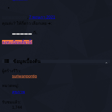
suriwanpontip
,
7 พฤษภา 2021
คุณล่ะ? ให้กี่ดาว เลือกเลย ➜:
/
5
,
ลงทะเบียนเดี๋ยวนี้!
ข้อมูลเบื้องต้น
ผู้สร้างรีวิว:
suriwanpontip
หมวดหมู่:
สุขภาพ
รับชมแล้ว:
1,744