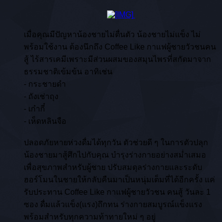
เมื่อคุณมีปัญหาน้องชายไม่ตื่นตัว น้องชายไม่แข็ง ไม่
พร้อมใช้งาน ต้องนึกถึง Coffee Like กาแฟผู้ชายวัวชนคน
สู้ ไร้สารเคมีเพราะมีส่วนผสมของสมุนไพรที่สกัดมาจาก
ธรรมชาติเข้มข้น อาทิเช่น
- กระชายดำ
- ถังเช่าถุง
- เก๋ากี๋
- เห็ดหลินจือ
ปลอดภัยหายห่วงดื่มได้ทุกวัน ตัวช่วยดี ๆ ในการตัวปลุก
น้องชายมาสู้ศึกไปกับคุณ บำรุงร่างกายอย่างสม่ำเสมอ
เพื่อสุขภาพสำหรับผู้ชาย ปรับสมดุลร่างกายและระดับ
ฮอร์โมนในชายให้กลับคืนมาเป็นหนุ่มเต็มที่ได้อีกครั้ง แค่
รับประทาน Coffee Like กาแฟผู้ชายวัวชน คนสู้ วันละ 1
ซอง ดื่มแล้วแข็ง(แรง)ถึกทน ร่างกายสมบูรณ์แข็งแรง
พร้อมสำหรับทุกความท้าทายใหม่ ๆ อยู่