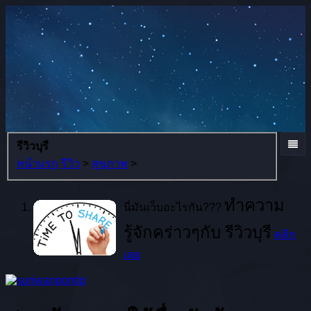
รีวิวบุรี
หน้าแรก
รีวิว
>
สุขภาพ
>
ทำความ
นี่มันเว็บอะไรกัน???
รู้จักคร่าวๆกับ รีวิวบุรี
คลิก
เลย