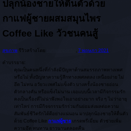
ปลุกน้องชายให้ตื่นตัวด้วย
กาแฟผู้ชายผสมสมุนไพร
Coffee Like วัวชนคนสู้
สุขภาพ
รีวิวสร้างโดย
suriwanpontip
,
7 พฤษภา 2021
คำบรรยาย:
คุณเป็นคนหนึ่งที่กำลังมีปัญหาด้านสมรรถภาพทางเพศ
หรือไม่ ทั้งปัญหาความรู้สึกทางเพศลดลง เหนื่อยง่าย ไม่
อึด ไม่ทน อวัยวะเพศไม่แข็งตัว บางครั้งน้องชายอ่อน
ตัวกลางคัน หรือแข็งไม่นาน เจอแบบนี้เวลามีกิจกรรมรัก
คงเป็นเรื่องที่ไม่น่าพึงพอใจเอาอย่างมาก จริง ๆ ไม่ว่าอายุ
เท่าไหร่ การมีกิจจกรรมรักร่วมกันย่อมส่งผลต่อความ
สัมพันธ์ชีวิตรักได้ดีอย่างแน่นอน มาปลุกน้องชายให้ตื่นตัว
ด้วย Coffee Like
กาแฟผู้ชาย
เกรดพรีเมี่ยม ตัวช่วยเพิ่ม
ความอึด ทนทาน ยาวนานตลอดคืน