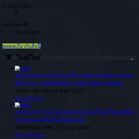
ภาพประกอบ:
0
คะแนนเฉลี่ย:
0
/
5
,
0 โหวต
พูดคุยเกี่ยวกับสิ่งนี้
โพสต์ใหม่
แชร์ประสบการณ์
น้ำมัน TKO นวดคลายเส้นคลายกล้าม
เนื้อ จากภาวะตึงหรือเคล็ด บาดเจ็บ ได้อย่างฉับพลัน
โพสต์ล่าสุด: meet,
8 กันยา 2021
อำเภอรักอ่าน
แชร์ประสบการณ์
แจกสูตรสตรอว์เบอร์รี่โยเกิร์ตสมูทตี้ ทำ
ง่าย อร่อย แค่มีเครื่องปั่นน้ำผลไม้
โพสต์ล่าสุด: meet,
27 กรกฎา 2021
อำเภอรักอ่าน