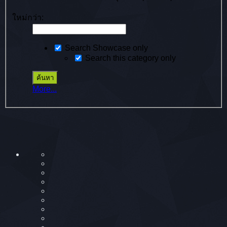
ใหม่กว่า:
Search Showcase only
Search this category only
More...