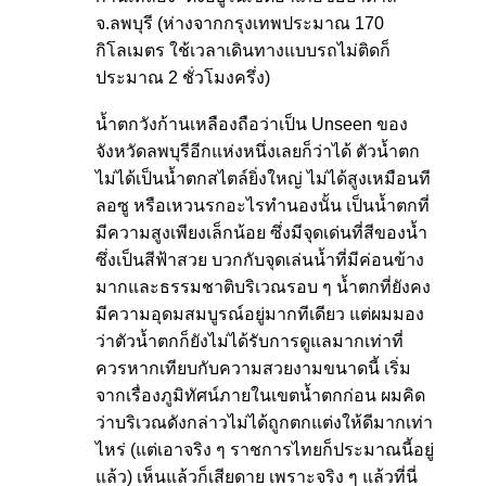
จ.ลพบุรี (ห่างจากกรุงเทพประมาณ 170
กิโลเมตร ใช้เวลาเดินทางแบบรถไม่ติดก็
ประมาณ 2 ชั่วโมงครึ่ง)
น้ำตกวังก้านเหลืองถือว่าเป็น Unseen ของ
จังหวัดลพบุรีอีกแห่งหนึ่งเลยก็ว่าได้ ตัวน้ำตก
ไม่ได้เป็นน้ำตกสไตล์ยิ่งใหญ่ ไม่ได้สูงเหมือนที
ลอซู หรือเหวนรกอะไรทำนองนั้น เป็นน้ำตกที่
มีความสูงเพียงเล็กน้อย ซึ่งมีจุดเด่นที่สีของน้ำ
ซึ่งเป็นสีฟ้าสวย บวกกับจุดเล่นน้ำที่มีค่อนข้าง
มากและธรรมชาติบริเวณรอบ ๆ น้ำตกที่ยังคง
มีความอุดมสมบูรณ์อยู่มากทีเดียว แต่ผมมอง
ว่าตัวน้ำตกก็ยังไม่ได้รับการดูแลมากเท่าที่
ควรหากเทียบกับความสวยงามขนาดนี้ เริ่ม
จากเรื่องภูมิทัศน์ภายในเขตน้ำตกก่อน ผมคิด
ว่าบริเวณดังกล่าวไม่ได้ถูกตกแต่งให้ดีมากเท่า
ไหร่ (แต่เอาจริง ๆ ราชการไทยก็ประมาณนี้อยู่
แล้ว) เห็นแล้วก็เสียดาย เพราะจริง ๆ แล้วที่นี่