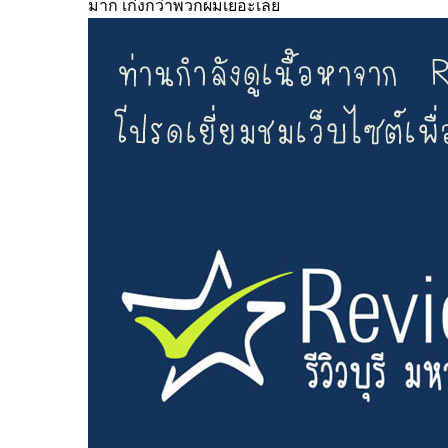
มาก เก่งกว่าพวกผมเยอะเลย