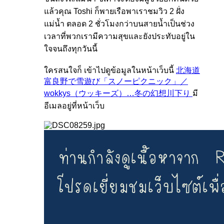
แล้วคุณ Toshi ก็พายเรือพาเราชมวิว 2 ฝั่ง
แม่น้ำ ตลอด 2 ชั่วโมงกว่าบนสายน้ำเป็นช่วง
เวลาที่พวกเรามีความสุขและยังประทับอยู่ใน
ใจจนถึงทุกวันนี้
ใครสนใจก็ เข้าไปดูข้อมูลในหน้าเว็บนี้
北海道
富良野で雪遊び「スノーピクニック」／
wokkys（ウッキーズ）…冬の幻想川下り
มี
อีเมลอยู่ที่หน้าเว็บ