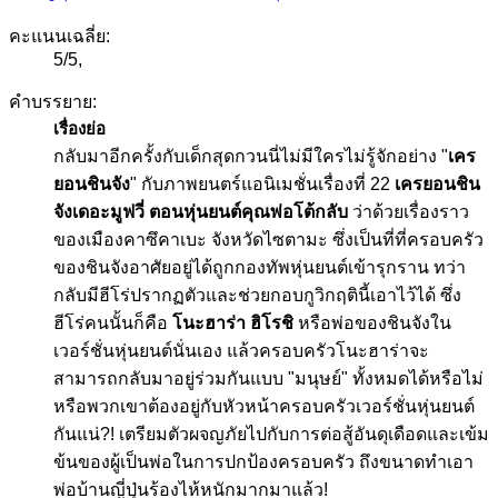
คะแนนเฉลี่ย:
5
/
5
,
คำบรรยาย:
เรื่องย่อ
กลับมาอีกครั้งกับเด็กสุดกวนนี่ไม่มีใครไม่รู้จักอย่าง "
เคร
ยอนชินจัง
" กับภาพยนตร์แอนิเมชั่นเรื่องที่ 22
เครยอนชิน
จังเดอะมูฟวี่ ตอนหุ่นยนต์คุณพ่อโต้กลับ
ว่าด้วยเรื่องราว
ของเมืองคาซึคาเบะ จังหวัดไซตามะ ซึ่งเป็นที่ที่ครอบครัว
ของชินจังอาศัยอยู่ได้ถูกกองทัพหุ่นยนต์เข้ารุกราน ทว่า
กลับมีฮีโร่ปรากฏตัวและช่วยกอบกูวิกฤตินี้เอาไว้ได้ ซึ่ง
ฮีโร่คนนั้นก็คือ
โนะฮาร่า ฮิโรชิ
หรือพ่อของชินจังใน
เวอร์ชั่นหุ่นยนต์นั่นเอง แล้วครอบครัวโนะฮาร่าจะ
สามารถกลับมาอยู่ร่วมกันแบบ "มนุษย์" ทั้งหมดได้หรือไม่
หรือพวกเขาต้องอยู่กับหัวหน้าครอบครัวเวอร์ชั่นหุ่นยนต์
กันแน่?! เตรียมตัวผจญภัยไปกับการต่อสู้อันดุเดือดและเข้ม
ข้นของผู้เป็นพ่อในการปกป้องครอบครัว ถึงขนาดทำเอา
พ่อบ้านญี่ปุ่นร้องไห้หนักมากมาแล้ว!