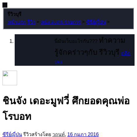
รีวิวบุรี
หน้าแรก
รีวิว
>
หนัง ละคร รายการ
>
ซีรีย์ญี่ปุ่น
>
ทำความ
นี่มันเว็บอะไรกัน???
รู้จักคร่าวๆกับ รีวิวบุรี
คลิก
เลย
ชินจัง เดอะมูฟวี่ ศึกยอดคุณพ่อ
โรบอท
ซีรีย์ญี่ปุ่น
รีวิวสร้างโดย
วฤนท์
,
16 กุมภา 2016