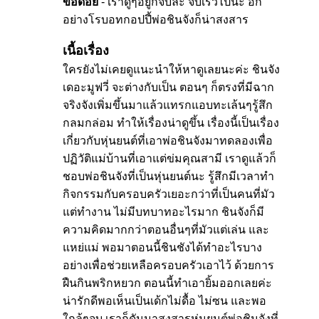
ข้อด้อย
- เราดูๆอยู่ก็จบละ จบเร็วไปนะ อีก
อย่างโรบอทกอปปี้พ่อชินจังก็น่าสงสาร
เนื้อเรื่อง
ใครยังไม่เคยดูแนะนำให้หาดูเลยนะค่ะ ชินจัง
เดอะมูฟวี่ จะต่างกับเป็น ตอนๆ ก็ตรงที่มีฉาก
จริงจังเพิ่มขึ้นมาแล้วแทรกแอบทะเล้นๆรู้สึก
กลมกล่อม ทำให้เรื่องน่าดูขึ้น เรื่องนี้เป็นเรื่อง
เกี่ยวกับหุ่นยนต์ที่เอาพ่อชินจังมาทดลองเพื่อ
ปฏิวัติแม่บ้านที่เอาแต่ข่มคุณสามี เราดูแล้วก็
ชอบพ่อชินจังที่เป็นหุ่นยนต์นะ รู้สึกมีเวลาทำ
กิจกรรมกับครอบครัวเยอะกว่าที่เป็นคนที่มัว
แต่ทำงาน ไม่มีบทบาทอะไรมาก ชินจังก็มี
ความคิดมากกว่าตอนอื่นๆที่มัวแต่เล่น และ
แหย่แม่ พอมาตอนนี้ชินชังได้ทำอะไรบาง
อย่างเพื่อช่วยเหลือครอบครัวเอาไว้ ด้วยการ
ฝืนกินพริกหยวก ตอนนี้ทำเอายิ้มออกเลยค่ะ
น่ารักดีพอเห็นเป็นเด้กไม่ดื้อ ไม่ซน และพอ
ใกล้ๆจบ เราก็ดันมาสงสารหุ่นยนต์พ่อชินจังที่