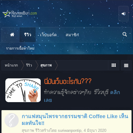
รีวิว
เว็บบอร์ด
สมาชิก
นห
า
รายการเนื้อหาใหม่
หน้าแรก
รีวิว
สุขภาพ
นี่มันเว็บอะไรกัน???
ทำความรู้จักคร่าวๆกับ รีวิวบุรี
คลิก
เลย
กาแฟสมุนไพรจากธรรมชาติ Coffee Like เห็น
ผลทันใจ‼️
สุขภาพ
รีวิวสร้างโดย
suriwanpontip
,
4 มิถุนา 2020