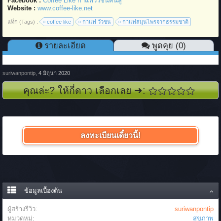
Facebook :
Coffee Like กาแฟวัวชนคนสู้
Website :
www.coffee-like.net
แท็ก (Tags) :
coffee like
กาแฟ วัวชน
กาแฟสมุนไพรจากธรรมชาติ
รายละเอียด
พูดคุย (0)
suriwanpontip
,
4 มิถุนา 2020
คุณล่ะ? ให้กี่ดาว เลือกเลย ➜:
ลงทะเบียนเดี๋ยวนี้!
ข้อมูลเบื้องต้น
ผู้สร้างรีวิว:
suriwanpontip
หมวดหมู่:
สุขภาพ