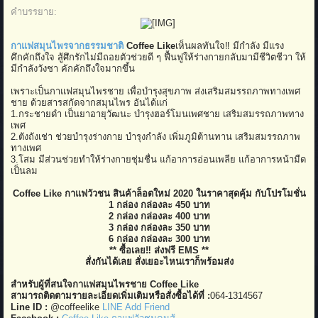
คำบรรยาย:
​
กาแฟสมุนไพรจากธรรมชาติ
Coffee Like
เห็นผลทันใจ‼️ มีกำลัง มีแรง
คึกคักถึงใจ สู้ศึกรักไม่มีถอยตัวช่วยดี ๆ ฟื้นฟูให้ร่างกายกลับมามีชีวิตชีวา ให้
มีกำลังวังชา คักคักถึงใจมากขึ้น
เพราะเป็นกาแฟสมุนไพรชาย เพื่อบำรุงสุขภาพ ส่งเสริมสมรรถภาพทางเพศ
ชาย ด้วยสารสกัดจากสมุนไพร อันได้แก่
1.กระชายดำ เป็นยาอายุวัฒนะ บำรุงฮอร์โมนเพศชาย เสริมสมรรถภาพทาง
เพศ
2.ตังถังเช่า ช่วยบำรุงร่างกาย บำรุงกำลัง เพิ่มภูมิต้านทาน เสริมสมรรถภาพ
ทางเพศ
3.โสม มีส่วนช่วยทำให้ร่างกายชุ่มชื่น แก้อาการอ่อนเพลีย แก้อาการหน้ามืด
เป็นลม
Coffee Like กาแฟวัวชน สินค้าล็อตใหม่ 2020 ในราคาสุดคุ้ม กับโปรโมชั่น
1 กล่อง กล่องละ 450 บาท
2 กล่อง กล่องละ 400 บาท
3 กล่อง กล่องละ 350 บาท
6 กล่อง กล่องละ 300 บาท
** ซื้อเลย‼️ ส่งฟรี EMS **
สั่งกันได้เลย สั่งเยอะไหนเราก็พร้อมส่ง
สำหรับผู้ที่สนใจกาแฟสมุนไพรชาย Coffee Like
สามารถติดตามรายละเอียดเพิ่มเติมหรือสั่งซื้อได้ที่ :
064-1314567
Line ID :
@coffeelike
LINE Add Friend