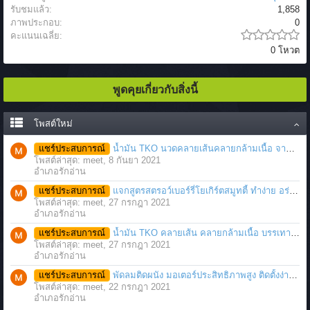
รับชมแล้ว:
1,858
ภาพประกอบ:
0
คะแนนเฉลี่ย:
0 โหวต
พูดคุยเกี่ยวกับสิ่งนี้
โพสต์ใหม่
แชร์ประสบการณ์
น้ำมัน TKO นวดคลายเส้นคลายกล้ามเนื้อ จากภาวะตึงหรือเคล็ด บาดเจ็บ ได้อย่างฉับพลัน
โพสต์ล่าสุด: meet,
8 กันยา 2021
อำเภอรักอ่าน
แชร์ประสบการณ์
แจกสูตรสตรอว์เบอร์รี่โยเกิร์ตสมูทตี้ ทำง่าย อร่อย แค่มีเครื่องปั่นน้ำผลไม้
โพสต์ล่าสุด: meet,
27 กรกฎา 2021
อำเภอรักอ่าน
แชร์ประสบการณ์
น้ำมัน TKO คลายเส้น คลายกล้ามเนื้อ บรรเทาอาการบาดเจ็บโดยฉับพลัน
โพสต์ล่าสุด: meet,
27 กรกฎา 2021
อำเภอรักอ่าน
แชร์ประสบการณ์
พัดลมติดผนัง มอเตอร์ประสิทธิภาพสูง ติดตั้งง่าย ประหยัดพื้นที่
โพสต์ล่าสุด: meet,
22 กรกฎา 2021
อำเภอรักอ่าน