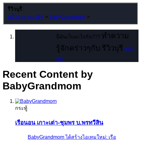
รีวิวบุรี
หน้าแรก
สมาชิก
>
BabyGrandmom
>
ทำความ
นี่มันเว็บอะไรกัน???
รู้จักคร่าวๆกับ รีวิวบุรี
คลิก
เลย
Recent Content by
BabyGrandmom
กระทู้
เรือนอน เกาะเต่า-ชุมพร บ.พรทวีสิน
BabyGrandmom ได้สร้างไอเทมใหม่: เรือ