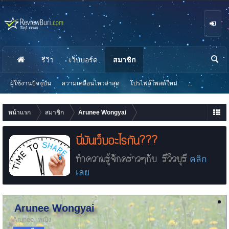
รีวิว
เว็บบอร์ด
สมาชิก
นห
า
ผู้ใช้งานปัจจุบัน
ความเคลื่อนไหวล่าสุด
โปรไฟล์โพสต์ใหม่
...
หน้าแรก
สมาชิก
Arunee Wongyai
นี่มันเว็บอะไรกัน???
ทำความรู้จักคร่าวๆกับ รีวิวบุรี
คลิก
เลย
Arunee Wongyai
Arunee
, หญิง