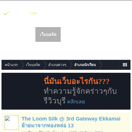
รีวิว
เว็บบอร์ด
สมาชิก
นห
า
โพสต์ล่าสุดจากเว็บบอร์ด
หน้าแรก
เว็บบอร์ด
อำเภอต่างๆ
อำเภอนักเรียน
นี่มันเว็บอะไรกัน???
ทำความรู้จักคร่าวๆกับ
รีวิวบุรี
คลิกเลย
The Loom Silk @ 3rd Gateway Ekkamai
ย้ายมาจากทองหล่อ 13