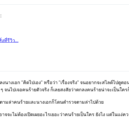
:
ที่รีวิว...
กลงนางเอก "คิดไปเอง" หรือว่า "เรื่องจริง" จนอยากจะสไลด์ไปดูตอ
่ม ๆ จนไปเจอคนร้ายตัวจริง ก็เลยสงสัยว่าตกลงคนร้ายน่าจะเป็นใครก็
ต้องตามล่าคนร้ายและนางเอกก็โดนตำรวจตามล่าไปด้วย
าจจะไม่ต้องเปิดเผยอะไรเยอะว่าคนร้ายเป็นใคร ยังไง แต่ในแง่ค