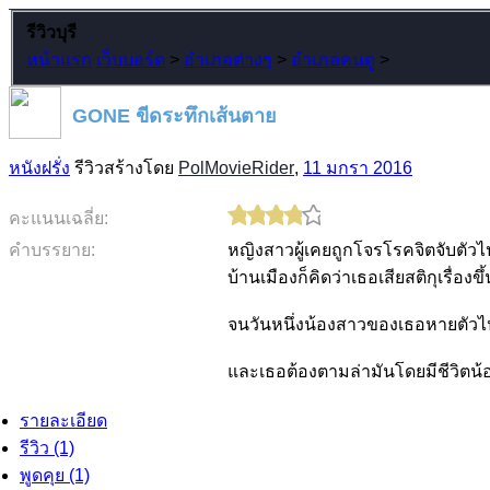
รีวิวบุรี
หน้าแรก
เว็บบอร์ด
>
อำเภอต่างๆ
>
อำเภอคนดู
>
GONE ขีดระทึกเส้นตาย
หนังฝรั่ง
รีวิวสร้างโดย
PolMovieRider
,
11 มกรา 2016
คะแนนเฉลี่ย:
คำบรรยาย:
หญิงสาวผู้เคยถูกโจรโรคจิตจับตัวไป
บ้านเมืองก็คิดว่าเธอเสียสติกุเรื่องข
จนวันหนึ่งน้องสาวของเธอหายตัวไปจ
และเธอต้องตามล่ามันโดยมีชีวิตน้
รายละเอียด
รีวิว (1)
พูดคุย (1)