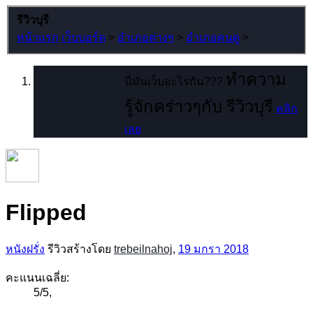
รีวิวบุรี
หน้าแรก
เว็บบอร์ด
>
อำเภอต่างๆ
>
อำเภอคนดู
>
ทำความ
นี่มันเว็บอะไรกัน???
รู้จักคร่าวๆกับ รีวิวบุรี
คลิก
เลย
Flipped
หนังฝรั่ง
รีวิวสร้างโดย
trebeilnahoj
,
19 มกรา 2018
คะแนนเฉลี่ย:
5
/
5
,