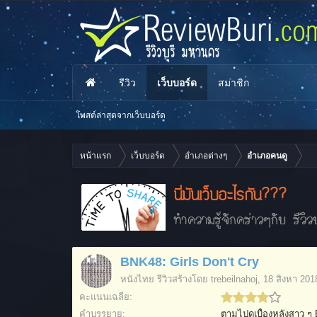
รีวิว
เว็บบอร์ด
สมาชิก
โพสต์ล่าสุดจากเว็บบอร์ด
หน้าแรก
เว็บบอร์ด
อำเภอต่างๆ
อำเภอคนดู
นี่มันเว็บอะไรกัน???
ทำความรู้จักคร่าวๆกับ รีวิวบ
BNK48: Girls Don't Cry
หนังไทย
รีวิวสร้างโดย
trebeilnahoj
,
18 สิงหา 201
คะแนนเฉลี่ย:
คำบรรยาย:
ตามไปดูเบื้องหลังสาว ๆ 