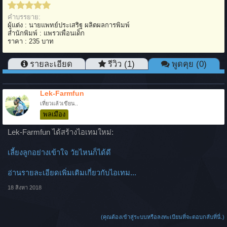
คำบรรยาย:
ผู้แต่ง : นายแพทย์ประเสริฐ ผลิตผลการพิมพ์
สำนักพิมพ์ : แพรวเพื่อนเด็ก
ราคา : 235 บาท
รายละเอียด
รีวิว (1)
พูดคุย (0)
Lek-Farmfun
เที่ยวแล้วเขียน..
พลเมือง
Lek-Farmfun ได้สร้างไอเทมใหม่:
เลี้ยงลูกอย่างเข้าใจ วัยไหนก็ได้ดี
อ่านรายละเอียดเพิ่มเติมเกี่ยวกับไอเทม...
18 สิงหา 2018
(คุณต้องเข้าสู่ระบบหรือลงทะเบียนที่จะตอบกลับที่นี่.)