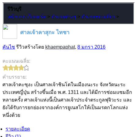
รีวิวบุรี
หน้าแรก
เว็บบอร์ด
>
อำเภอต่างๆ
>
อำเภอชอบเที่ยว
>
ศาลเจ้าคาสุกะ ไทชา
คันไซ
รีวิวสร้างโดย
khaempaphat
,
8 มกรา 2016
คะแนนเฉลี่ย:
คำบรรยาย:
ศาลเจ้าคะซุงะ เป็นศาลเจ้าชินโตในเมืองนะระ จังหวัดนะระ
ประเทศญี่ปุ่น สร้างขึ้นเมื่อ พ.ศ. 1311 และได้มีการซ่อมแซมอีก
หลายครั้ง ศาลเจ้าแห่งนี้เป็นศาลเจ้าประจำตระกูลฟุจิวะระ และ
ยังได้รับการยกย่องจากองค์การยูเนสโกให้เป็นมรดกโลกแห่ง
หนึ่งด้วย
รายละเอียด
รีวิว (1)