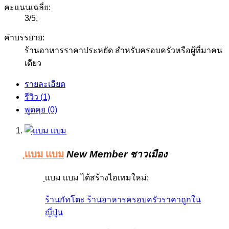
คะแนนเฉลี่ย:
3
/
5
,
คำบรรยาย:
ร้านอาหารราคาประหยัด สำหรับครอบครัวหรือผู้ที่มาคน
เดียว
รายละเอียด
รีวิว (1)
พูดคุย (0)
ฺเเบม เเบม
New Member
ชาวเมือง
ฺเเบม เเบม ได้สร้างไอเทมใหม่:
ร้านกัทโตะ ร้านอาหารครอบครัวราคาถูกใน
ญี่ปุ่น