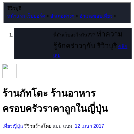
รีวิวบุรี
หน้าแรก
เว็บบอร์ด
>
อำเภอต่างๆ
>
อำเภอชอบเที่ยว
>
ทำความ
นี่มันเว็บอะไรกัน???
รู้จักคร่าวๆกับ รีวิวบุรี
คลิก
เลย
ร้านกัทโตะ ร้านอาหาร
ครอบครัวราคาถูกในญี่ปุ่น
เที่ยวญี่ปุ่น
รีวิวสร้างโดย
ฺเเบม เเบม
,
12 เมษา 2017